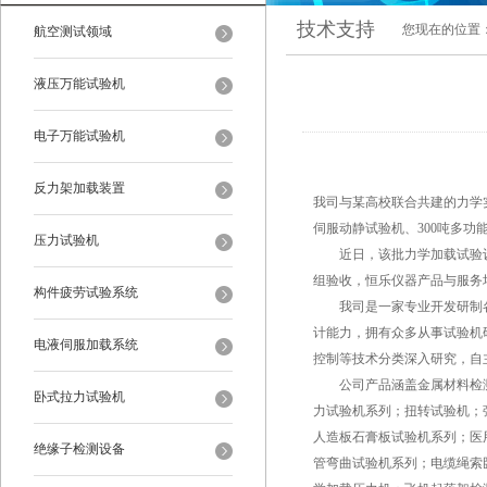
技术支持
您现在的位置
航空测试领域
液压万能试验机
电子万能试验机
反力架加载装置
我司与某高校联合共建的力学
伺服动静试验机、300吨多
压力试验机
近日，该批力学加载试验设
组验收，恒乐仪器产品与服务
构件疲劳试验系统
我司是一家专业开发研制各
计能力，拥有众多从事试验机
电液伺服加载系统
控制等技术分类深入研究，自
公司产品涵盖金属材料检测
卧式拉力试验机
力试验机系列；扭转试验机；
人造板石膏板试验机系列；医
绝缘子检测设备
管弯曲试验机系列；电缆绳索