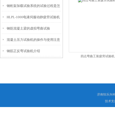
钢桁架加载试验系统的试验过程是怎
HLPL-1000电液伺服动静疲劳试验机
样的？
钢筋混凝土梁的虚拟弯曲试验
混凝土压力试验机的操作与使用注意
钢筋正反弯试验机介绍
事项
四点弯曲工装疲劳试验机
济南恒乐兴
技术支