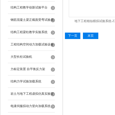
试验设备
结构工程教学创新试验平台
钢筋混凝土梁正截面受弯试验系
地下工程相似模拟试验系统-Z3
统
结构工程梁柱教学实验系统
下一页
末页
工程结构空间动力加载试验设备
反力框架
大型长柱试验机
力标定装置 自平衡反力架
结构力学试验加载系统
岩土与地下工程虚拟仿真实验室
电液伺服拟动力竖向加载系统