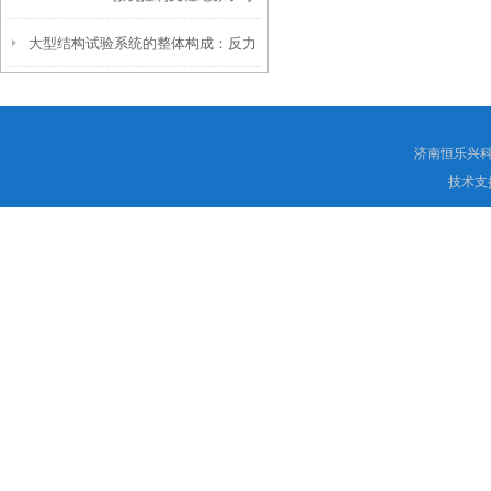
大型结构试验系统的整体构成：反力
曲试验机
墙、台座、作动器与控制
济南恒乐兴
技术支