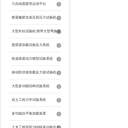
六自由度疲劳运动平台
桥梁橡胶支座压剪压力试验机
大型长柱试验机.附带大型弯曲底
座
悬臂梁加载试验反力系统
轨道路基动力模型试验系统
移动防洪墙加载反力架试验机
大型多功能结构试验系统
岩土工程力学试验系统
多功能自平衡加载装置
土木工程学院2000吨多功能反力