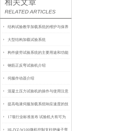
相关文章
RELATED ARTICLES
结构试验教学加载系统的维护与保养
大型结构加载试验系统
说明
构件疲劳试验系统的主要用途和功能
钢筋正反弯试验机介绍
的描述
伺服作动器介绍
混凝土压力试验机的操作与使用注意
提高电液伺服加载系统响应速度的技
事项
17项行业标准发布 试验机大有可为
术方法
HLJYZ-W100微机控制支柱绝缘子弯