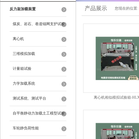
产品展示
您现在的位置:
反力架加载装置
煤炭、岩石、巷道锚网支护试验
离心机
三维模拟加载
计量箱试验
力学加载系统
离心机相似模拟试验箱-HLX
测试系统、测试平台
自平衡静动力加载土工模型试验
系统
车轮静负荷性能