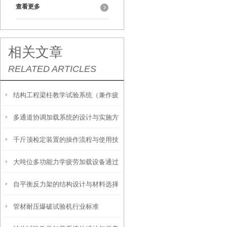
查看更多
相关文章
RELATED ARTICLES
结构工程梁柱教学试验系统（兼作疲
多通道协调加载系统的设计与实施方
劳试验)
千斤顶检定装置的操作流程与使用技
法介绍
大吨位多功能力学疲劳加载设备通过
巧
自平衡反力架的结构设计与材料选择
用户验收
管材耐压爆破试验机行业标准
说明