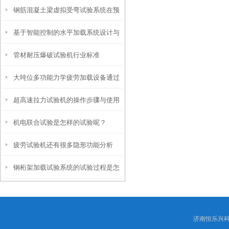
钢筋混凝土梁虚拟受弯试验系统在预
曲试验机
基于智能控制的水平加载系统设计与
应力混凝土梁研究中的应用
管材耐压爆破试验机行业标准
实现
大吨位多功能力学疲劳加载设备通过
超高速拉力试验机的操作步骤与使用
用户验收
机电联合试验是怎样的试验呢？
技巧
疲劳试验机还有很多隐形功能分析
钢桁架加载试验系统的试验过程是怎
样的？
济南恒乐兴