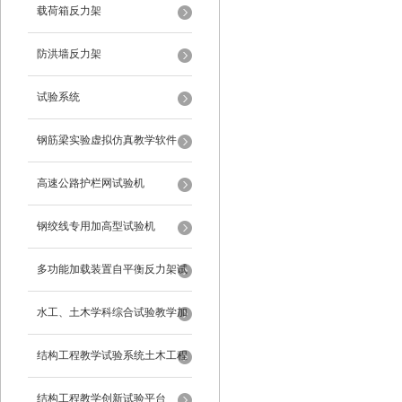
载荷箱反力架
防洪墙反力架
试验系统
钢筋梁实验虚拟仿真教学软件
高速公路护栏网试验机
钢绞线专用加高型试验机
多功能加载装置自平衡反力架试
验系统
水工、土木学科综合试验教学加
载系统
结构工程教学试验系统土木工程
试验设备
结构工程教学创新试验平台