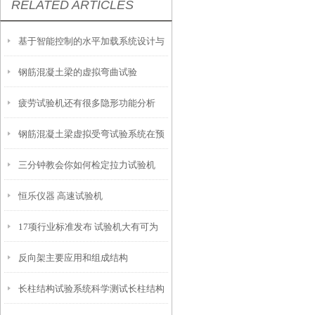
RELATED ARTICLES
基于智能控制的水平加载系统设计与
钢筋混凝土梁的虚拟弯曲试验
实现
疲劳试验机还有很多隐形功能分析
钢筋混凝土梁虚拟受弯试验系统在预
三分钟教会你如何检定拉力试验机
应力混凝土梁研究中的应用
恒乐仪器 高速试验机
17项行业标准发布 试验机大有可为
反向架主要应用和组成结构
长柱结构试验系统科学测试长柱结构