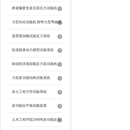
桥梁橡胶支座压剪压力试验机
大型长柱试验机.附带大型弯曲底
座
悬臂梁加载试验反力系统
轨道路基动力模型试验系统
移动防洪墙加载反力架试验机
大型多功能结构试验系统
岩土工程力学试验系统
多功能自平衡加载装置
土木工程学院2000吨多功能反力