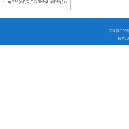
电子试验机采用液压传动有哪些优缺
的抗压与抗弯能力
点
济南恒乐兴
技术支