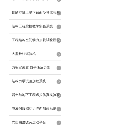
钢筋混凝土梁正截面受弯试验系
统
结构工程梁柱教学实验系统
工程结构空间动力加载试验设备
反力框架
大型长柱试验机
力标定装置 自平衡反力架
结构力学试验加载系统
岩土与地下工程虚拟仿真实验室
电液伺服拟动力竖向加载系统
六自由度疲劳运动平台