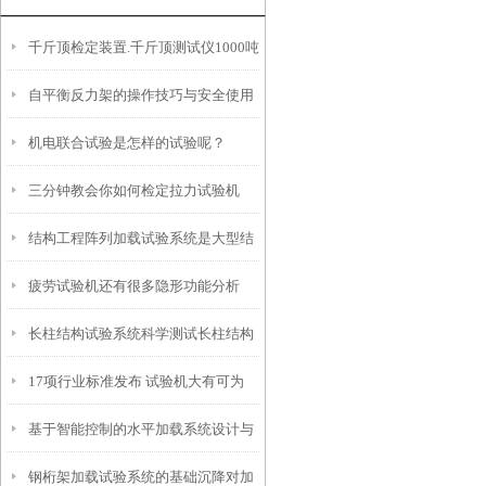
千斤顶检定装置.千斤顶测试仪1000吨
自平衡反力架的操作技巧与安全使用
千斤顶反力架动画视频展示
机电联合试验是怎样的试验呢？
指南说明
三分钟教会你如何检定拉力试验机
结构工程阵列加载试验系统是大型结
疲劳试验机还有很多隐形功能分析
构工程抗震、抗疲劳性能研究的核心
长柱结构试验系统科学测试长柱结构
装备
17项行业标准发布 试验机大有可为
的抗压与抗弯能力
基于智能控制的水平加载系统设计与
钢桁架加载试验系统的基础沉降对加
实现