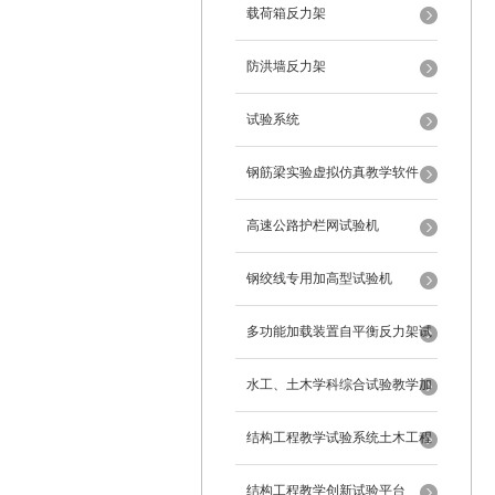
载荷箱反力架
防洪墙反力架
试验系统
钢筋梁实验虚拟仿真教学软件
高速公路护栏网试验机
钢绞线专用加高型试验机
多功能加载装置自平衡反力架试
验系统
水工、土木学科综合试验教学加
载系统
结构工程教学试验系统土木工程
试验设备
结构工程教学创新试验平台