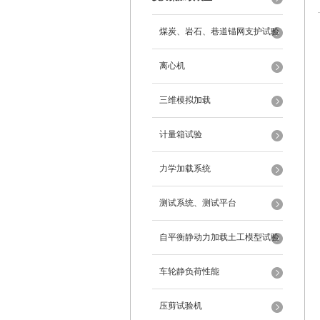
煤炭、岩石、巷道锚网支护试验
离心机
三维模拟加载
计量箱试验
力学加载系统
测试系统、测试平台
自平衡静动力加载土工模型试验
系统
车轮静负荷性能
压剪试验机