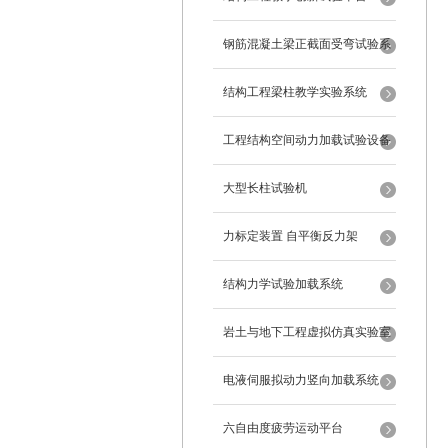
钢筋混凝土梁正截面受弯试验系
统
结构工程梁柱教学实验系统
工程结构空间动力加载试验设备
反力框架
大型长柱试验机
力标定装置 自平衡反力架
结构力学试验加载系统
岩土与地下工程虚拟仿真实验室
电液伺服拟动力竖向加载系统
六自由度疲劳运动平台