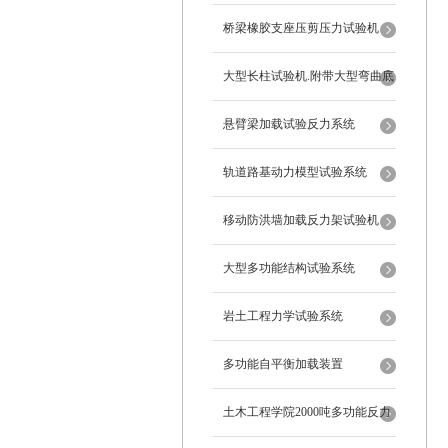
桥梁橡胶支座压剪压力试验机
大型长柱试验机.附带大型弯曲底
座
悬臂梁加载试验反力系统
轨道路基动力模型试验系统
移动防洪墙加载反力架试验机
大型多功能结构试验系统
岩土工程力学试验系统
多功能自平衡加载装置
土木工程学院2000吨多功能反力