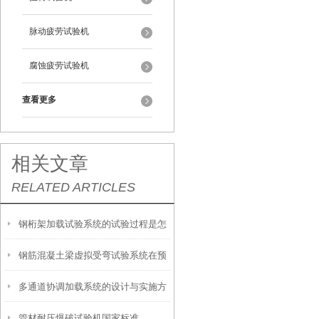
脉动疲劳试验机
腐蚀疲劳试验机
查看更多
相关文章
RELATED ARTICLES
钢桁架加载试验系统的试验过程是怎
钢筋混凝土梁虚拟受弯试验系统在预
样的？
多通道协调加载系统的设计与实施方
应力混凝土梁研究中的应用
管材耐压爆破试验机国家标准