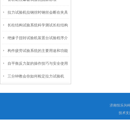
法介绍
拉力试验机拉钢丝时钢丝会断在夹具
长柱结构试验系统科学测试长柱结构
口是什么原因
绝缘子扭转试验机装置台试验程序介
的抗压与抗弯能力
构件疲劳试验系统的主要用途和功能
绍
自平衡反力架的操作技巧与安全使用
的描述
三分钟教会你如何检定拉力试验机
指南说明
济南恒乐兴
技术支