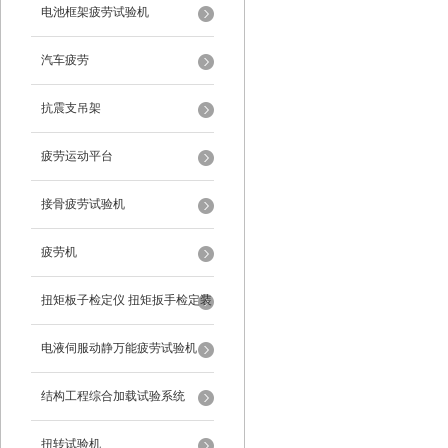
电池框架疲劳试验机
汽车疲劳
抗震支吊架
疲劳运动平台
接骨疲劳试验机
疲劳机
扭矩板子检定仪 扭矩扳手检定装
置
电液伺服动静万能疲劳试验机
结构工程综合加载试验系统
扭转试验机