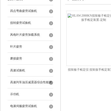
四点弯曲疲劳试验机
扭转疲劳试验机
风电叶片疲劳加载系统
叶片疲劳
磨损疲劳
扭矩板子检定仪 扭矩扳手检定装
高速试验机
高速列车油压减震器综合性能测
试试验台
示功机
电液伺服疲劳试验机