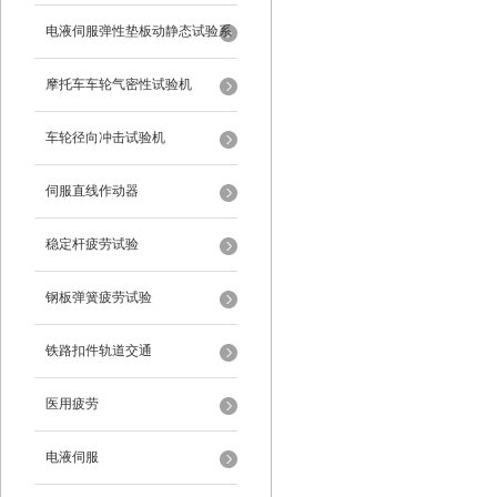
电液伺服弹性垫板动静态试验系
统
摩托车车轮气密性试验机
车轮径向冲击试验机
伺服直线作动器
稳定杆疲劳试验
钢板弹簧疲劳试验
铁路扣件轨道交通
医用疲劳
电液伺服