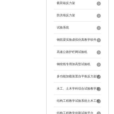
载荷箱反力架
防洪墙反力架
试验系统
钢筋梁实验虚拟仿真教学软件
高速公路护栏网试验机
钢绞线专用加高型试验机
多功能加载装置自平衡反力架试
验系统
水工、土木学科综合试验教学加
载系统
结构工程教学试验系统土木工程
试验设备
结构工程教学创新试验平台