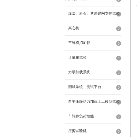
煤炭、岩石、巷道锚网支护试验
离心机
三维模拟加载
计量箱试验
力学加载系统
测试系统、测试平台
自平衡静动力加载土工模型试验
系统
车轮静负荷性能
压剪试验机