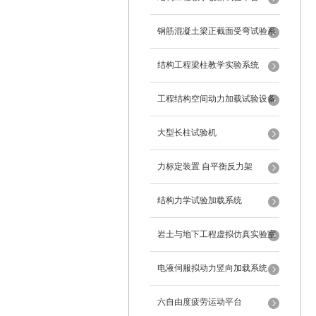
钢筋混凝土梁正截面受弯试验系
统
结构工程梁柱教学实验系统
工程结构空间动力加载试验设备
反力框架
大型长柱试验机
力标定装置 自平衡反力架
结构力学试验加载系统
岩土与地下工程虚拟仿真实验室
电液伺服拟动力竖向加载系统
六自由度疲劳运动平台