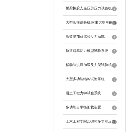
桥梁橡胶支座压剪压力试验机
大型长柱试验机.附带大型弯曲底
座
悬臂梁加载试验反力系统
轨道路基动力模型试验系统
移动防洪墙加载反力架试验机
大型多功能结构试验系统
岩土工程力学试验系统
多功能自平衡加载装置
土木工程学院2000吨多功能反力