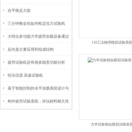
自平衡反力架
说明
三分钟教会你如何检定拉力试验机
大吨位多功能力学疲劳加载设备通过
110工法物理模拟试验系
反向架主要应用和组成结构
用户验收
疲劳试验机还有很多隐形功能分析
恒乐仪器 高速试验机
基于智能控制的水平加载系统设计与
构件疲劳试验系统：评估材料耐久性
实现
的有效工具
力学试验相似模拟试验装