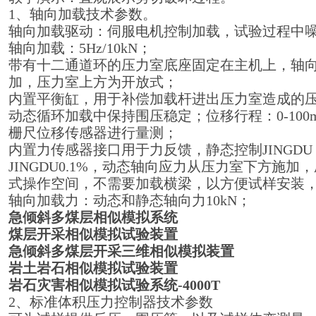
1、轴向加载技术参数。
轴向加载驱动：伺服电机控制加载，试验过程中噪
轴向加载：5Hz/10kN；
带有十二通道环的压力室底座固定在主机上，轴
加，压力室上方为开放式；
内置平衡缸，用于补偿加载杆进出压力室造成的
动态循环加载中保持围压稳定；位移行程：0-100mm
栅尺位移传感器进行量测；
内置力传感器接口用于力反馈，静态控制JINGDU 
JINGDU0.1%，动态轴向应力从压力室下方施加，
式操作空间，不需要加载横梁，以方便试样安装，轴
轴向加载力：动态和静态轴向力10kN；
急倾斜多煤层相似模拟系统
煤层开采相似模拟试验装置
急倾斜多煤层开采三维相似模拟装置
岩土岩石相似模拟试验装置
岩石灾害相似模拟试验系统-4000T
2、标准体积压力控制器技术参数