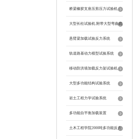
桥梁橡胶支座压剪压力试验机
大型长柱试验机.附带大型弯曲底
座
悬臂梁加载试验反力系统
轨道路基动力模型试验系统
移动防洪墙加载反力架试验机
大型多功能结构试验系统
岩土工程力学试验系统
多功能自平衡加载装置
土木工程学院2000吨多功能反力