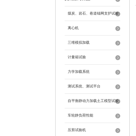
煤炭、岩石、巷道锚网支护试验
离心机
三维模拟加载
计量箱试验
力学加载系统
测试系统、测试平台
自平衡静动力加载土工模型试验
系统
车轮静负荷性能
压剪试验机