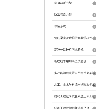
载荷箱反力架
防洪墙反力架
试验系统
钢筋梁实验虚拟仿真教学软件
高速公路护栏网试验机
钢绞线专用加高型试验机
多功能加载装置自平衡反力架试
验系统
水工、土木学科综合试验教学加
载系统
结构工程教学试验系统土木工程
试验设备
结构工程教学创新试验平台