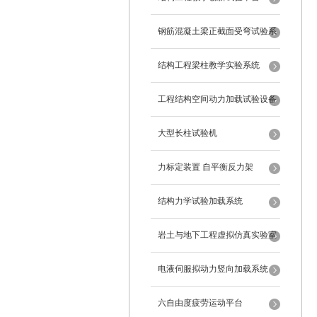
钢筋混凝土梁正截面受弯试验系
统
结构工程梁柱教学实验系统
工程结构空间动力加载试验设备
反力框架
大型长柱试验机
力标定装置 自平衡反力架
结构力学试验加载系统
岩土与地下工程虚拟仿真实验室
电液伺服拟动力竖向加载系统
六自由度疲劳运动平台