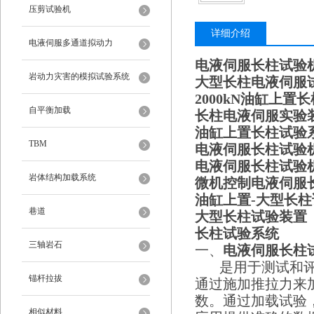
压剪试验机
详细介绍
电液伺服多通道拟动力
电液伺服长柱试验机-
岩动力灾害的模拟试验系统
大型长柱电液伺服
2000kN
油缸上置
长
自平衡加载
长柱电液伺服实验
油缸上置长柱试验系
TBM
电液伺服长柱试验机
电液伺服长柱试验机
岩体结构加载系统
微机控制电液伺服
油缸上置-大型长
巷道
大型长柱试验装置
长柱试验系统
三轴岩石
一、
电液伺服长柱试验
是用于测试和评估
锚杆拉拔
通过施加推拉力来
数。通过加载试验
相似材料