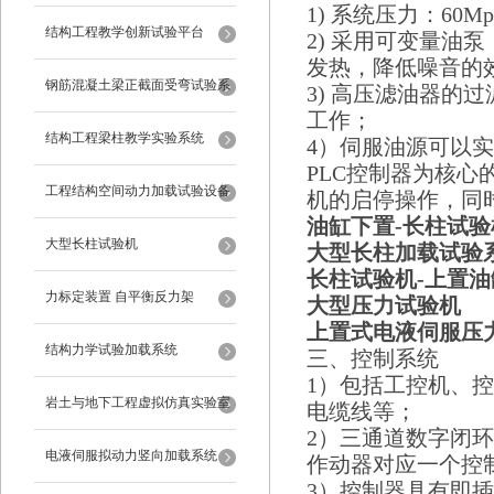
1) 系统压力：60Mp
试验设备
结构工程教学创新试验平台
2) 采用可变量
发热，降低噪音的
钢筋混凝土梁正截面受弯试验系
3) 高压滤油器的
工作；
统
结构工程梁柱教学实验系统
4）伺服油源可以
PLC控制器为核
工程结构空间动力加载试验设备
机的启停操作，同
油缸下置-长柱试验
反力框架
大型长柱试验机
大型长柱加载试验
长柱试验机-上置
油
力标定装置 自平衡反力架
大型压力试验机
上置式电液伺服压
结构力学试验加载系统
三、控制系统
1）包括工控机、
岩土与地下工程虚拟仿真实验室
电缆线等；
2）三通道数字闭
电液伺服拟动力竖向加载系统
作动器对应一个控
3）控制器具有即