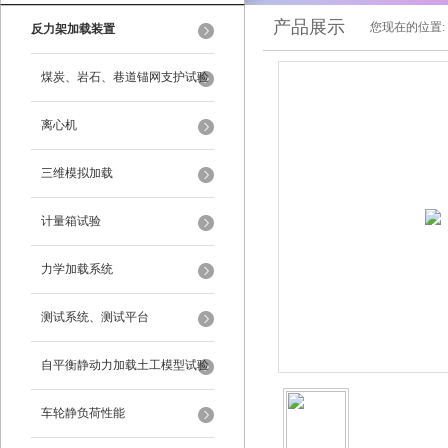
产品展示
您现在的位置:
反力架加载装置
煤炭、岩石、巷道锚网支护试验
离心机
三维模拟加载
计量箱试验
力学加载系统
测试系统、测试平台
自平衡静动力加载土工模型试验
系统
车轮静负荷性能