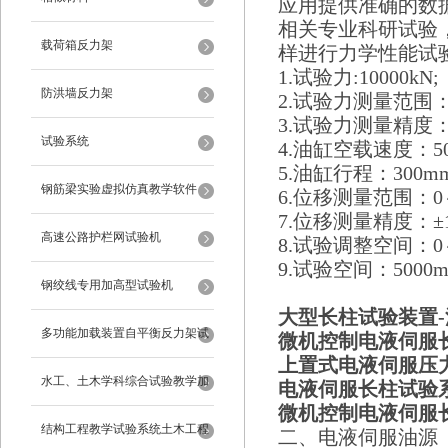
应用提供准确的数
相关专业科研试验
载荷箱反力架
样进行力学性能试
1.试验力:10000kN;
防洪墙反力架
2.试验力测量范围：2
3.试验力测量精度
试验系统
4.油缸空载速度：50
5.油缸行程：300m
钢筋梁实验虚拟仿真教学软件
6.位移测量范围：0
7.位移测量精度：±1 
高速公路护栏网试验机
8.试验调整空间：0～
9.试验空间：5000
钢绞线专用加高型试验机
大型长柱试验装置-
多功能加载装置自平衡反力架试
微机控制电液伺服
上置式电液伺服压力
验系统
水工、土木学科综合试验教学加
电液伺服
长柱试验
微机控制电液伺服
载系统
结构工程教学试验系统土木工程
二、电液伺服油源