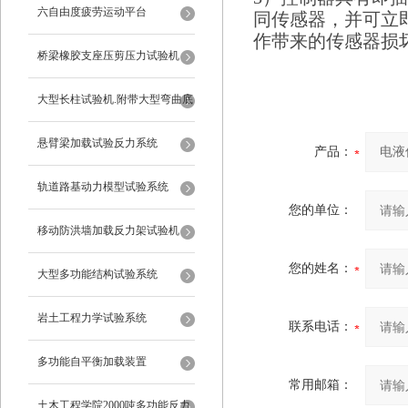
六自由度疲劳运动平台
同传感器，并可立
作带来的传感器损
桥梁橡胶支座压剪压力试验机
大型长柱试验机.附带大型弯曲底
座
悬臂梁加载试验反力系统
产品：
轨道路基动力模型试验系统
您的单位：
移动防洪墙加载反力架试验机
您的姓名：
大型多功能结构试验系统
岩土工程力学试验系统
联系电话：
多功能自平衡加载装置
常用邮箱：
土木工程学院2000吨多功能反力