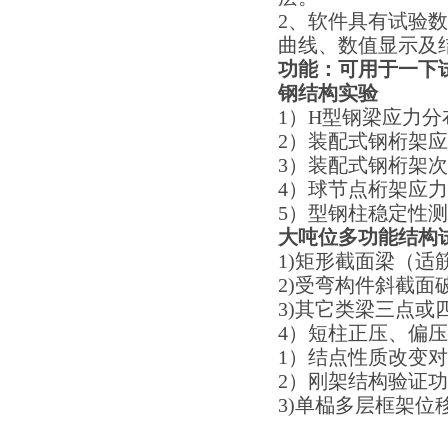
2、软件具有试验
曲线、数值显示及
功能：可用于一下
钢结构实验
1）H型钢梁应力分
2）装配式钢桁架
3）装配式钢桁架
4）球节点桁架应
5）型钢柱稳定性
大吨位多功能结构
1)矩形截面梁（
2)受弯构件斜截
3)其它类梁三点或
4）短柱正压、偏
1）结点性质改变
2）刚架结构验证
3)单榀多层框架位