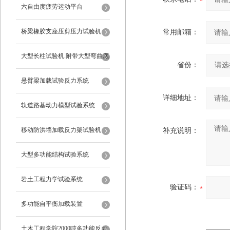
六自由度疲劳运动平台
桥梁橡胶支座压剪压力试验机
常用邮箱：
大型长柱试验机.附带大型弯曲底
省份：
座
悬臂梁加载试验反力系统
详细地址：
轨道路基动力模型试验系统
移动防洪墙加载反力架试验机
补充说明：
大型多功能结构试验系统
岩土工程力学试验系统
验证码：
多功能自平衡加载装置
土木工程学院2000吨多功能反力