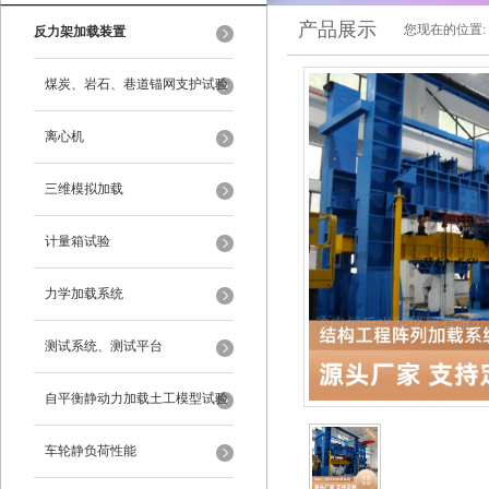
产品展示
您现在的位置:
反力架加载装置
煤炭、岩石、巷道锚网支护试验
离心机
三维模拟加载
计量箱试验
力学加载系统
测试系统、测试平台
自平衡静动力加载土工模型试验
系统
车轮静负荷性能