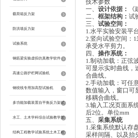
技术参数
一、
设计依据：
《建
载荷箱反力架
二、
框架结构：
试
三、
试验空间：
防洪墙反力架
1.水平实验安装平
2.竖向试验空间
试验系统
承受水平剪力。
四、
操作系统：
钢筋梁实验虚拟仿真教学软件
1.制动加载：正
可显示实时曲线，
高速公路护栏网试验机
合曲线。
2.手动加载：可
钢绞线专用加高型试验机
数值输入，窗口可
移耦合曲线。
多功能加载装置自平衡反力架试
3.输入工况页面系
后2位。单位mm
验系统
水工、土木学科综合试验教学加
五、
采集系统
1.采集系统默认存
载系统
结构工程教学试验系统土木工程
采样间隔、以及抬