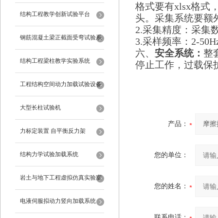
格式要有xlsx格
试验设备
结构工程教学创新试验平台
头。采集系统要额
2.采集精度：采集
钢筋混凝土梁正截面受弯试验系
3.采样频率：2-50H
六、
安全系统：
整
统
结构工程梁柱教学实验系统
停止工作，过载保
工程结构空间动力加载试验设备
反力框架
大型长柱试验机
产品：
力标定装置 自平衡反力架
结构力学试验加载系统
您的单位：
岩土与地下工程虚拟仿真实验室
您的姓名：
电液伺服拟动力竖向加载系统
联系电话：