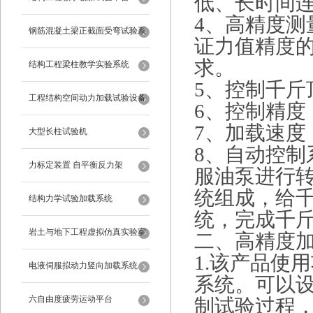
低、长时间
4、高精度
钢筋混凝土梁正截面受弯试验系
证力值精度
求。
统
结构工程梁柱教学实验系统
5、控制千斤
工程结构空间动力加载试验设备
6、控制精度：
7、加载速度：0
反力框架
大型长柱试验机
8、自动控
力标定装置 自平衡反力架
服油泵进行
统组成，给
结构力学试验加载系统
统，完成千
岩土与地下工程虚拟仿真实验室
二、高精度
1.该产品使用
电液伺服拟动力竖向加载系统
系统。可以
六自由度疲劳运动平台
制试验过程