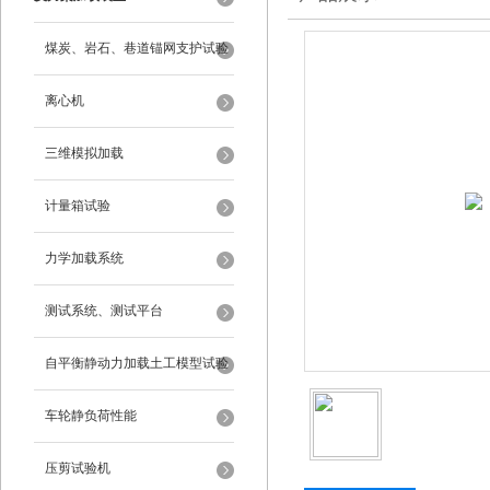
煤炭、岩石、巷道锚网支护试验
离心机
三维模拟加载
计量箱试验
力学加载系统
测试系统、测试平台
自平衡静动力加载土工模型试验
系统
车轮静负荷性能
压剪试验机