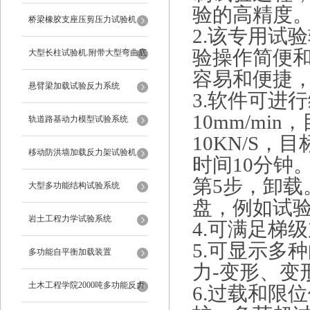
验的高精度
桥梁橡胶支座压剪压力试验机
2.该专用试验
验操作简便
大型长柱试验机.附带大型弯曲底
容易和便捷
座
悬臂梁加载试验反力系统
3.软件可进
10mm/mi
轨道路基动力模型试验系统
10KN/S，
移动防洪墙加载反力架试验机
时间10分钟
第5步，卸
大型多功能结构试验系统
盘，例如试
岩土工程力学试验系统
4.可满足梯
5.可显示多
多功能自平衡加载装置
力-变形、变
土木工程学院2000吨多功能反力
6.过载和限