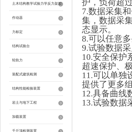
护，负荷超过
架
土木结构教学试验力学反力架加
7.数据采集
载装置
作动器
集，数据采集
态显示。
力标定
8.可以任意
9.试验数据
结构试验台
10.安全保
轮轨力
超速保护、
11.可以单
装配式建筑检测
提供了更多
结构性能检验装置
12.具备曲
13.试验数
岩土与地下工程
加载装置
千斤顶检测装置