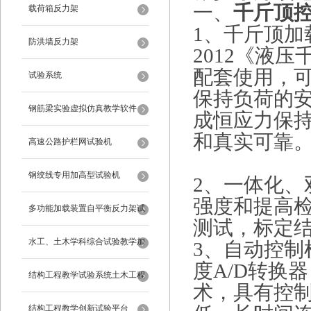
一、
千斤顶
载荷箱反力架
1、千斤顶加载
防洪墙反力架
2012《液
配套使用，
试验系统
保持负荷的
钢筋梁实验虚拟仿真教学软件
成恒应力保
和真实可靠
高速公路护栏网试验机
钢绞线专用加高型试验机
2、一体化
强度和提高
多功能加载装置自平衡反力架试
测试，标定
验系统
水工、土木学科综合试验教学加
3、自动控制
度A/D转换器
载系统
结构工程教学试验系统土木工程
术，具有控
试验设备
结构工程教学创新试验平台