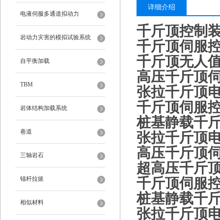
详细介绍
电液伺服多通道拟动力
千斤顶控制
岩动力灾害的模拟试验系统
千斤顶伺服
千斤顶无人
自平衡加载
高压千斤顶
TBM
张拉千斤顶
千斤顶伺服
岩体结构加载系统
桩基静载千
巷道
张拉千斤顶
高压千斤顶
三轴岩石
超高压千斤顶
锚杆拉拔
千斤顶伺服
桩基静载千
相似材料
张拉千斤顶