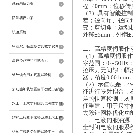
载荷箱反力架
程±40mm；位移传
（3）具有智能控
防洪墙反力架
差；径向角、径向
变；剪切角；运动机构
试验系统
外移±5mm，外翻±
钢筋梁实验虚拟仿真教学软件
二、高精度伺服作
（1）高精度伺服作动
高速公路护栏网试验机
率范围：0～50H
拉压力无间隙；幅频
钢绞线专用加高型试验机
器，精度0.001mm
（2）示值误差，4%
多功能加载装置自平衡反力架试
征进行映射拟合，
差的快速检测；灰
验系统
水工、土木学科综合试验教学加
征重建，用于尺寸
去除让网格优化功
载系统
结构工程教学试验系统土木工程
三、电液伺服油源
全封闭电液伺服系统
试验设备
结构工程教学创新试验平台