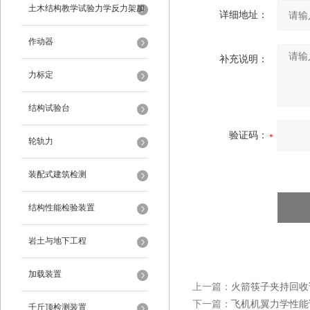
架
土木结构教学试验力学反力架加
详细地址：
载装置
作动器
补充说明：
力标定
结构试验台
验证码：
轮轨力
装配式建筑检测
结构性能检验装置
岩土与地下工程
加载装置
上一篇：
火箭筷子夹持回收试
下一篇：
飞机机翼力学性能试
千斤顶检测装置