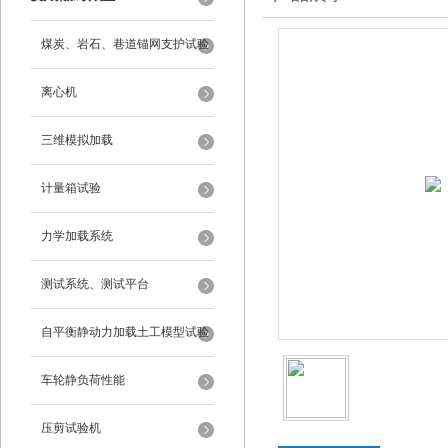
煤炭、岩石、巷道锚网支护试验
离心机
三维模拟加载
计量箱试验
力学加载系统
测试系统、测试平台
自平衡静动力加载土工模型试验
系统
车轮静负荷性能
压剪试验机