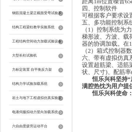
距离1m位置噪音65
四、控制软件
钢筋混凝土梁正截面受弯试验系
可根据客户要求设
五、多功能控制系
统
结构工程梁柱教学实验系统
（1）控制系统为
梯形波、方波、载
工程结构空间动力加载试验设备
器的协调加载。在1H
（2）箱式控制器
反力框架
大型长柱试验机
六、带有虚拟仿真
设置超筋梁、适筋
力标定装置 自平衡反力架
状、尺寸)、配筋率
恒乐兴科坚持“质
结构力学试验加载系统
满腔热忱为用户提
恒乐兴科使命：“
岩土与地下工程虚拟仿真实验室
电液伺服拟动力竖向加载系统
六自由度疲劳运动平台