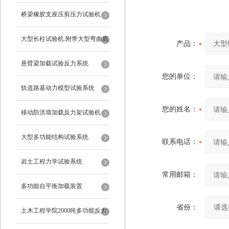
桥梁橡胶支座压剪压力试验机
大型长柱试验机.附带大型弯曲底
产品：
座
悬臂梁加载试验反力系统
您的单位：
轨道路基动力模型试验系统
您的姓名：
移动防洪墙加载反力架试验机
大型多功能结构试验系统
联系电话：
岩土工程力学试验系统
常用邮箱：
多功能自平衡加载装置
省份：
土木工程学院2000吨多功能反力