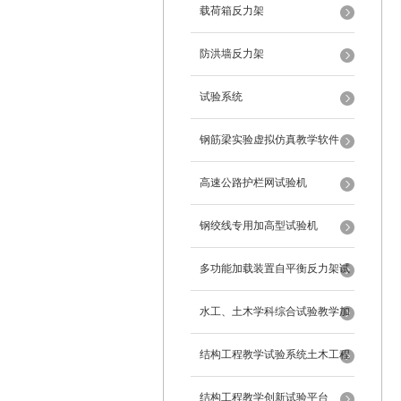
载荷箱反力架
防洪墙反力架
试验系统
钢筋梁实验虚拟仿真教学软件
高速公路护栏网试验机
钢绞线专用加高型试验机
多功能加载装置自平衡反力架试
验系统
水工、土木学科综合试验教学加
载系统
结构工程教学试验系统土木工程
试验设备
结构工程教学创新试验平台