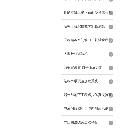
钢筋混凝土梁正截面受弯试验系
统
结构工程梁柱教学实验系统
工程结构空间动力加载试验设备
反力框架
大型长柱试验机
力标定装置 自平衡反力架
结构力学试验加载系统
岩土与地下工程虚拟仿真实验室
电液伺服拟动力竖向加载系统
六自由度疲劳运动平台