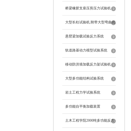
桥梁橡胶支座压剪压力试验机
大型长柱试验机.附带大型弯曲底
座
悬臂梁加载试验反力系统
轨道路基动力模型试验系统
移动防洪墙加载反力架试验机
大型多功能结构试验系统
岩土工程力学试验系统
多功能自平衡加载装置
土木工程学院2000吨多功能反力