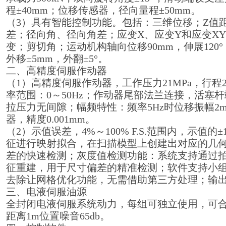
程±40mm；位移传感器，径向量程±50mm。
（3）具有智能控制功能。包括：三维位移；Z值
差；径向角、径向角差；应变X、应变Y和应变X
变；剪切角；运动机构轴向位移90mm，伸展120°，
外移±5mm，外翻±5°。
二、高精度伺服作动器
（1）高精度伺服作动器，工作压力21MPa，行程20
率范围：0～50Hz；作动器尾部法兰连接，活塞
拉压力无间隙；幅频特性：频率5Hz时位移振幅2
器，精度0.001mm。
（2）示值误差，4%～100% F.S.范围内，示值
征进行映射拟合，在扫描模型上创建出对应的几
差的快速检测；灰度值检测功能：系统支持通过
征重建，用于尺寸偏差的精准检测；软件支持小
去除让网格优化功能，无需借助第三方处理；输
三、电液伺服油源
全封闭电液伺服系统动力，每组可独立使用，可合并
距离1m位置噪音65db。