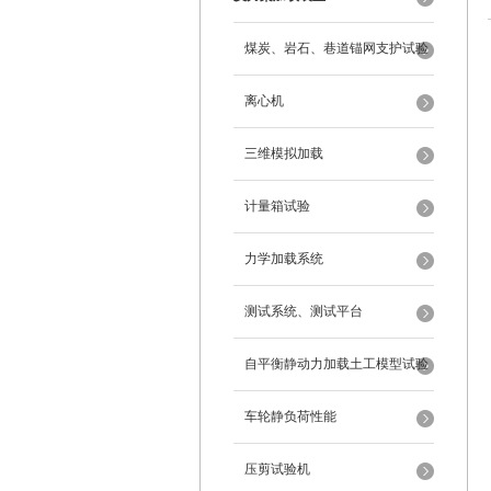
煤炭、岩石、巷道锚网支护试验
离心机
三维模拟加载
计量箱试验
力学加载系统
测试系统、测试平台
自平衡静动力加载土工模型试验
系统
车轮静负荷性能
压剪试验机