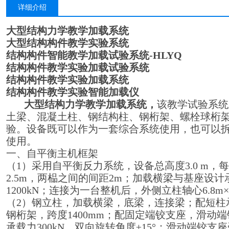
详细介绍
大型结构力学教学加载系统
大型
结构构件教学实验系统
结构构件智能教学加载试验系统-HLYQ
结构构件教学实验加载试验系统
结构构件教学实验加载系统
结构构件教学实验智能加载仪
大型结构力学教学加载系统
，
该教学试验系统
土梁、混凝土柱、钢结构柱、钢桁架、螺栓球桁
验。设备既可以作为一套综合系统使用，也可以拆
使用。
一、自平衡主机框架
（1）采用自平衡反力系统，设备总高度3.0 m
2.5m，两榀之间的间距2m；加载横梁与基座设计承
1200kN；连接为一台整机后，外侧立柱轴心6.8m×2
（2）钢立柱，加载横梁，底梁，连接梁；配短柱承
钢桁架，跨度1400mm；配固定端铰支座，滑动
承载力300kN，双向旋转角度±15°；滑动端铰支座