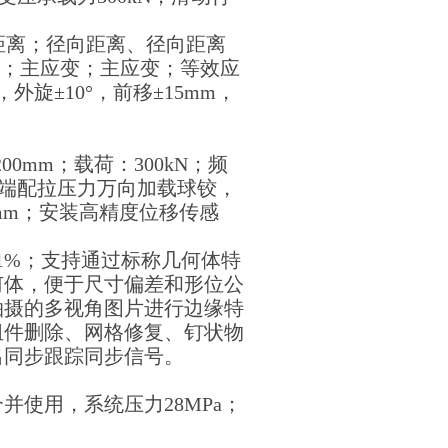
距离；径向距离、径向距离
Y；主应变；主应变；等效应
外旋±10°，前移±15mm，
0mm；载荷：300kN；频
杆端配拉压力万向加载球铰，
mm；安装高精度位移传感
的±1%；支持通过标称几何体特
何体，便于尺寸偏差和形位公
拍摄的多视角图片进行边缘特
组件删除、网格修复、钉状物
出同步跟踪同步信号。
使用，系统压力28MPa；