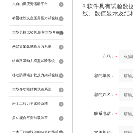
六自由度疲劳运动平台
3.软件具有试验
线、数值显示及结
桥梁橡胶支座压剪压力试验机
大型长柱试验机.附带大型弯曲底
座
悬臂梁加载试验反力系统
产品：
轨道路基动力模型试验系统
移动防洪墙加载反力架试验机
您的单位：
大型多功能结构试验系统
您的姓名：
岩土工程力学试验系统
联系电话：
多功能自平衡加载装置
土木工程学院2000吨多功能反力
常用邮箱：