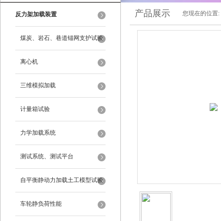
产品展示
您现在的位置:
反力架加载装置
煤炭、岩石、巷道锚网支护试验
离心机
三维模拟加载
计量箱试验
力学加载系统
测试系统、测试平台
自平衡静动力加载土工模型试验
系统
车轮静负荷性能