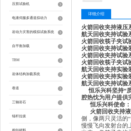
压剪试验机
详细介绍
电液伺服多通道拟动力
火箭回收夹持液压
岩动力灾害的模拟试验系统
航天回收夹持试验系统
火箭回收筷子夹试
自平衡加载
火箭回收夹持试验装
火箭回收夹持试验
TBM
火箭回收筷子夹试验系
航天回收夹持实验装
岩体结构加载系统
火箭回收夹持实验
航天回收夹持试验
巷道
恒乐兴科坚持“质
腔热忱为用户提供
三轴岩石
恒乐兴科使命：“
火箭回收夹持液
锚杆拉拔
侧，像两只灵活的
慢慢飞向发射台的
相似材料