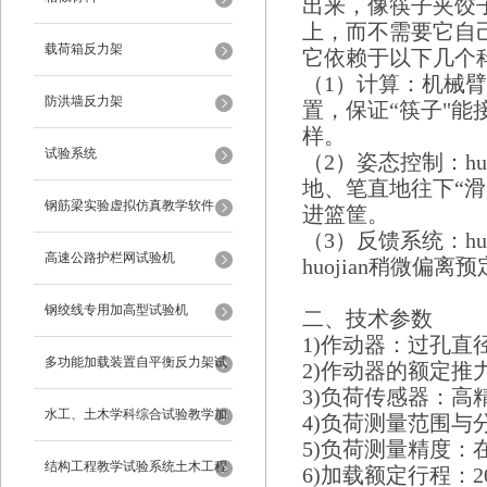
出来，像筷子夹饺子
上，而不需要它自
载荷箱反力架
它依赖于以下几个
（1）计算：机械臂
防洪墙反力架
置，保证“筷子"能接
样。
试验系统
（2）姿态控制：h
地、笔直地往下“
钢筋梁实验虚拟仿真教学软件
进篮筐。
（3）反馈系统：h
高速公路护栏网试验机
huojian稍微
钢绞线专用加高型试验机
二、技术参数
1)作动器：过孔直径
多功能加载装置自平衡反力架试
2)作动器的额定推力：
3)负荷传感器：高
验系统
水工、土木学科综合试验教学加
4)负荷测量范围与分
5)负荷测量精度：在
载系统
结构工程教学试验系统土木工程
6)加载额定行程：20