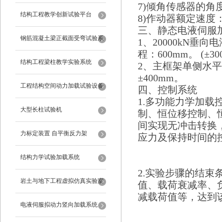
7)倾角传感器的角度
试验设备
结构工程教学创新试验平台
8)作动器额定速度：2.
三、静态电液伺服
钢筋混凝土梁正截面受弯试验系
1、20000kN垂向
程：600mm。 (±3
统
结构工程梁柱教学实验系统
2、主框架单侧水平向
±400mm。
工程结构空间动力加载试验设备
四、控制系统
1.多功能力学加
反力框架
大型长柱试验机
制、恒位移控制、
间实现无冲击转换
力标定装置 自平衡反力架
应力及保持时间的
结构力学试验加载系统
2.实验步骤的结
岩土与地下工程虚拟仿真实验室
值、载荷衰减率、
减载荷值等，达到
电液伺服拟动力竖向加载系统