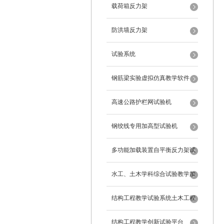
载荷箱反力架
防洪墙反力架
试验系统
钢筋梁实验虚拟仿真教学软件
高速公路护栏网试验机
钢绞线专用加高型试验机
多功能加载装置自平衡反力架试
验系统
水工、土木学科综合试验教学加
载系统
结构工程教学试验系统土木工程
试验设备
结构工程教学创新试验平台