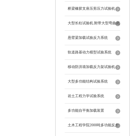
桥梁橡胶支座压剪压力试验机
大型长柱试验机.附带大型弯曲底
座
悬臂梁加载试验反力系统
轨道路基动力模型试验系统
移动防洪墙加载反力架试验机
大型多功能结构试验系统
岩土工程力学试验系统
多功能自平衡加载装置
土木工程学院2000吨多功能反力