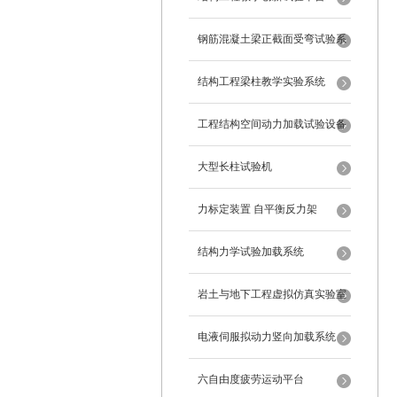
钢筋混凝土梁正截面受弯试验系
统
结构工程梁柱教学实验系统
工程结构空间动力加载试验设备
反力框架
大型长柱试验机
力标定装置 自平衡反力架
结构力学试验加载系统
岩土与地下工程虚拟仿真实验室
电液伺服拟动力竖向加载系统
六自由度疲劳运动平台