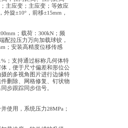
Y；主应变；主应变；等效应
外旋±10°，前移±15mm，
0mm；载荷：300kN；频
杆端配拉压力万向加载球铰，
mm；安装高精度位移传感
的±1%；支持通过标称几何体特
何体，便于尺寸偏差和形位公
拍摄的多视角图片进行边缘特
组件删除、网格修复、钉状物
出同步跟踪同步信号。
使用，系统压力28MPa；