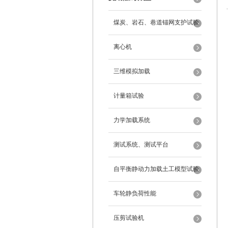
煤炭、岩石、巷道锚网支护试验
离心机
三维模拟加载
计量箱试验
力学加载系统
测试系统、测试平台
自平衡静动力加载土工模型试验
系统
车轮静负荷性能
压剪试验机