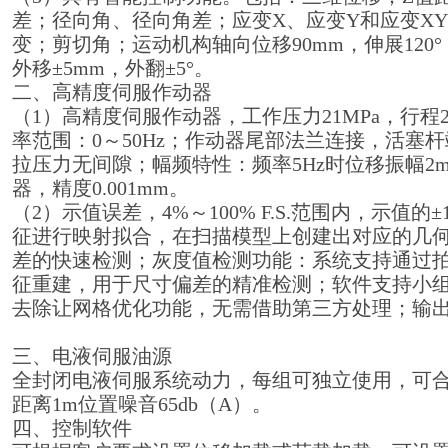
差；径向角、径向角差；应变X、应变Y和应变X
变；剪切角；运动机构轴向位移90mm，伸展120°，
外移±5mm，外翻±5°。
二、高精度伺服作动器
（1）高精度伺服作动器，工作压力21MPa，行程20
率范围：0～50Hz；作动器尾部法兰连接，活塞
拉压力无间隙；幅频特性：频率5Hz时位移振幅2
器，精度0.001mm。
（2）示值误差，4%～100% F.S.范围内，示值
征进行映射拟合，在扫描模型上创建出对应的几
差的快速检测；灰度值检测功能：系统支持通过
征重建，用于尺寸偏差的精准检测；软件支持小
去除让网格优化功能，无需借助第三方处理；输
三、电液伺服油源
全封闭电液伺服系统动力，每组可独立使用，可合并
距离1m位置噪音65db（A）。
四、控制软件