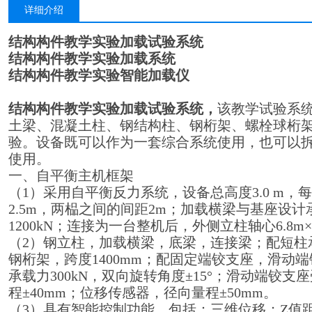
详细介绍
结构构件教学实验加载试验系统
结构构件教学实验加载系统
结构构件教学实验智能加载仪
结构构件教学实验加载试验系统
，
该教学试验系
土梁、混凝土柱、钢结构柱、钢桁架、螺栓球桁
验。设备既可以作为一套综合系统使用，也可以拆
使用。
一、自平衡主机框架
（1）采用自平衡反力系统，设备总高度3.0 m
2.5m，两榀之间的间距2m；加载横梁与基座设计承
1200kN；连接为一台整机后，外侧立柱轴心6.8m×2
（2）钢立柱，加载横梁，底梁，连接梁；配短柱承
钢桁架，跨度1400mm；配固定端铰支座，滑动
承载力300kN，双向旋转角度±15°；滑动端铰支座
程±40mm；位移传感器，径向量程±50mm。
（3）具有智能控制功能。包括：三维位移；Z值