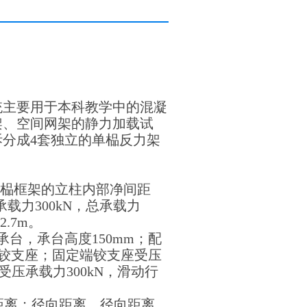
统主要用于本科教学中的混凝
架、空间网架的静力加载试
分成4套独立的单榀反力架
，每榀框架的立柱内部净间距
载力300kN，总承载力
.7m。
台，承台高度150mm；配
端铰支座；固定端铰支座受压
受压承载力300kN，滑动行
距离；径向距离、径向距离