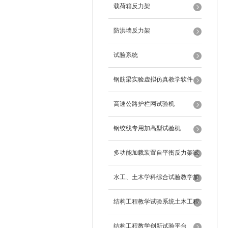
载荷箱反力架
防洪墙反力架
试验系统
钢筋梁实验虚拟仿真教学软件
高速公路护栏网试验机
钢绞线专用加高型试验机
多功能加载装置自平衡反力架试
验系统
水工、土木学科综合试验教学加
载系统
结构工程教学试验系统土木工程
试验设备
结构工程教学创新试验平台