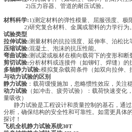
2)压力容器、管道的耐压试验。
材料科学:
1)测定材料的弹性模量、屈服强度、极
2)研究复合材料、金属或塑料的力学行为
试验类型
拉伸试验:
测量材料的抗拉强度、延伸率、泊松比
压缩试验:
混凝土、泡沫的抗压性能。
弯曲试验:
测试梁或板材在横向载荷下的变形和断
剪切试验:
分析材料或连接件（如铆钉、焊缝）的
多轴静力试验:
模拟复杂载荷条件（如双向拉伸、
与动力试验的区别
静力试验
：载荷缓慢施加，忽略惯性效应，关注
动力试验
（如冲击、疲劳试验）：载荷快速变化
量吸收）
静力试验是工程设计和质量控制的基石，通过JI
分析，确保结构的安全性和可靠性。如需更具体
探讨！
飞机全机静力试验系统30T