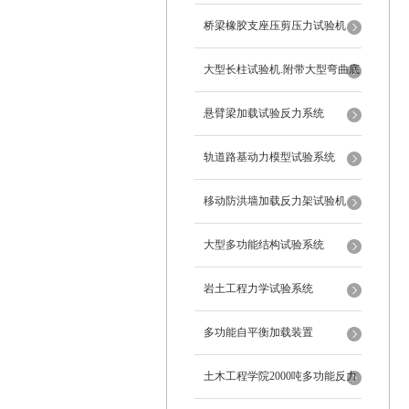
桥梁橡胶支座压剪压力试验机
大型长柱试验机.附带大型弯曲底
座
悬臂梁加载试验反力系统
轨道路基动力模型试验系统
移动防洪墙加载反力架试验机
大型多功能结构试验系统
岩土工程力学试验系统
多功能自平衡加载装置
土木工程学院2000吨多功能反力