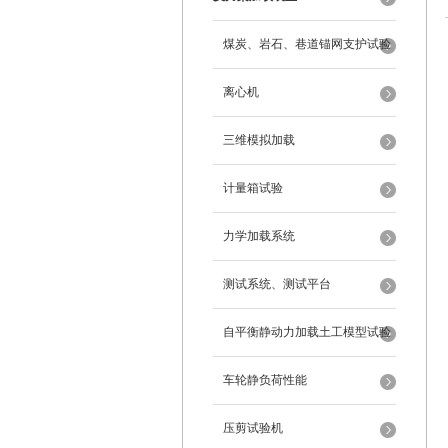
煤炭、岩石、巷道锚网支护试验
离心机
三维模拟加载
计量箱试验
力学加载系统
测试系统、测试平台
自平衡静动力加载土工模型试验
系统
车轮静负荷性能
压剪试验机