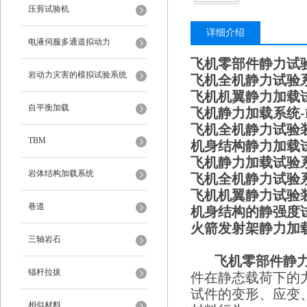
压剪试验机
详细介绍
电液伺服多通道拟动力
飞机零部件静力试
岩动力灾害的模拟试验系统
飞机全机静力试验
飞机机翼静力加载
自平衡加载
飞机静力加载系统-H
飞机全机静力试验
TBM
机身结构静力加载
飞机静力加载试验
岩体结构加载系统
飞机全机静力试验
飞机机翼静力试验
巷道
机身结构的静强度
火箭发射架静力加
三轴岩石
飞机零部件静
锚杆拉拔
件在静态载荷下的
试件的变形、应变
相似材料