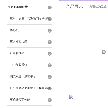
产品展示
您现在的位置:
反力架加载装置
煤炭、岩石、巷道锚网支护试验
离心机
三维模拟加载
计量箱试验
力学加载系统
测试系统、测试平台
自平衡静动力加载土工模型试验
系统
车轮静负荷性能