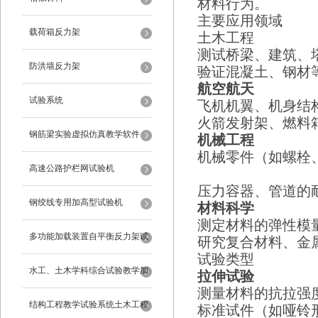
材料行为。
主要应用领域
载荷箱反力架
土木工程
测试桥梁、建筑、
防洪墙反力架
验证混凝土、钢材
航空航天
试验系统
飞机机翼、机身结
火箭发射架、燃料
钢筋梁实验虚拟仿真教学软件
机械工程
机械零件（如螺栓
高速公路护栏网试验机
压力容器、管道的
钢绞线专用加高型试验机
材料科学
测定材料的弹性模
多功能加载装置自平衡反力架试
研究复合材料、金
试验类型
验系统
水工、土木学科综合试验教学加
拉伸试验
测量材料的抗拉强
载系统
结构工程教学试验系统土木工程
标准试件（如哑铃