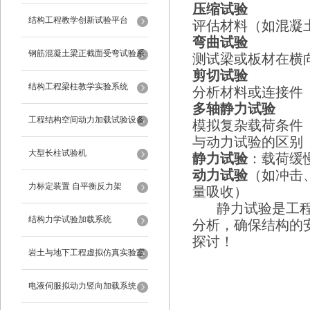
压缩试验
试验设备
结构工程教学创新试验平台
评估材料（如混凝
弯曲试验
钢筋混凝土梁正截面受弯试验系
测试梁或板材在横
剪切试验
统
结构工程梁柱教学实验系统
分析材料或连接件
多轴静力试验
工程结构空间动力加载试验设备
模拟复杂载荷条件
与动力试验的区别
反力框架
大型长柱试验机
静力试验
：载荷缓
动力试验
（如冲击
力标定装置 自平衡反力架
量吸收）
静力试验是工程设
结构力学试验加载系统
分析，确保结构的
探讨！
岩土与地下工程虚拟仿真实验室
电液伺服拟动力竖向加载系统