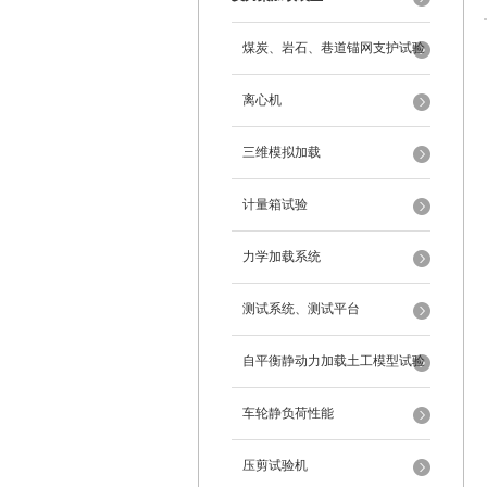
煤炭、岩石、巷道锚网支护试验
离心机
三维模拟加载
计量箱试验
力学加载系统
测试系统、测试平台
自平衡静动力加载土工模型试验
系统
车轮静负荷性能
压剪试验机