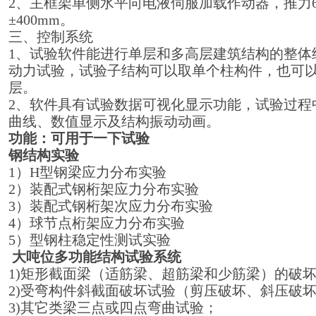
2、主框架单侧水平向电液伺服加载作动器，推力600
±400mm。
三、控制系统
1、试验软件能进行单层和多高层建筑结构的整体
动力试验，试验子结构可以取单个柱构件，也可
层。
2、软件具有试验数据可视化显示功能，试验过程
曲线、数值显示及结构振动动画。
功能：可用于一下试验
钢结构实验
1）H型钢梁应力分布实验
2）装配式钢桁架应力分布实验
3）装配式钢桁架次应力分布实验
4）球节点桁架应力分布实验
5）型钢柱稳定性测试实验
大吨位多功能结构试验系统
1)矩形截面梁（适筋梁、超筋梁和少筋梁）的破
2)受弯构件斜截面破坏试验（剪压破坏、斜压破
3)其它类梁三点或四点弯曲试验；