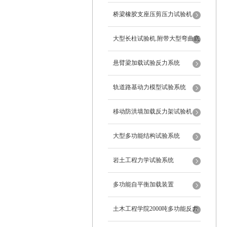
桥梁橡胶支座压剪压力试验机
大型长柱试验机.附带大型弯曲底
座
悬臂梁加载试验反力系统
轨道路基动力模型试验系统
移动防洪墙加载反力架试验机
大型多功能结构试验系统
岩土工程力学试验系统
多功能自平衡加载装置
土木工程学院2000吨多功能反力