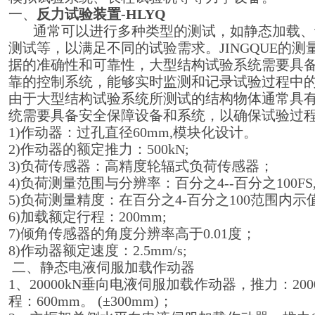
一、
反力
试验装置
-HLYQ
通常可以进行多种类型的测试，如静态加载、
测试等，以满足不同的试验需求。JINGQUE的
据的准确性和可靠性，大型结构试验系统需要具
靠的控制系统，能够实时监测和记录试验过程中
由于大型结构试验系统所测试的结构物体通常具
统需要具备安全保障设备和系统，以确保试验过
1)作动器：过孔直径60mm,模块化设计。
2)作动器的额定推力：500kN;
3)负荷传感器：高精度轮辐式负荷传感器；
4)负荷测量范围与分辨率：百分之4--百分之100FS
5)负荷测量精度：在百分之4-百分之100范围内示值
6)加载额定行程：200mm;
7)倾角传感器的角度分辨率高于0.01度；
8)作动器额定速度：2.5mm/s;
二、静态电液伺服加载作动器
1、20000kN垂向电液伺服加载作动器，推力：2000
程：600mm。 (±300mm)；