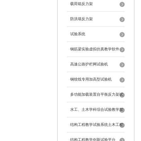
载荷箱反力架
防洪墙反力架
试验系统
钢筋梁实验虚拟仿真教学软件
高速公路护栏网试验机
钢绞线专用加高型试验机
多功能加载装置自平衡反力架试
验系统
水工、土木学科综合试验教学加
载系统
结构工程教学试验系统土木工程
试验设备
结构工程教学创新试验平台