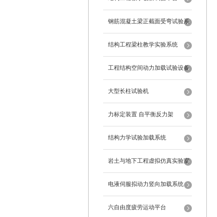
钢筋混凝土梁正截面受弯试验系
统
结构工程梁柱教学实验系统
工程结构空间动力加载试验设备
反力框架
大型长柱试验机
力标定装置 自平衡反力架
结构力学试验加载系统
岩土与地下工程虚拟仿真实验室
电液伺服拟动力竖向加载系统
六自由度疲劳运动平台