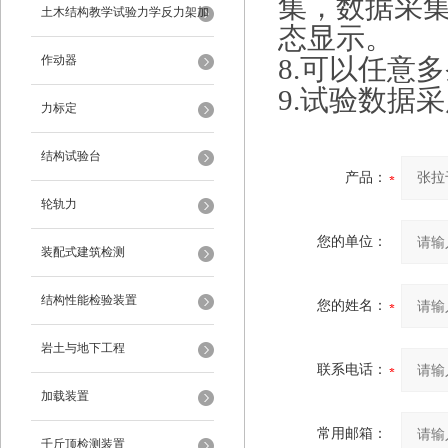
集，数据采集
架
土木结构教学试验力学反力架加
态显示。
载装置
作动器
8.可以任意
9.试验数据
力标定
结构试验台
产品：
轮轨力
您的单位：
装配式建筑检测
结构性能检验装置
您的姓名：
岩土与地下工程
联系电话：
加载装置
常用邮箱：
千斤顶检测装置