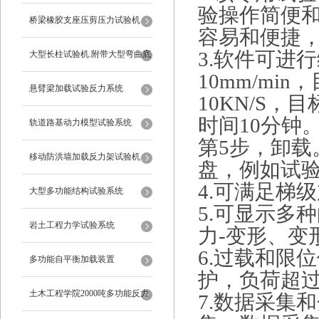
验操作简便
桥梁橡胶支座压剪压力试验机
容易和便捷
3.软件可进
大型长柱试验机.附带大型弯曲底
10mm/mi
座
悬臂梁加载试验反力系统
10KN/S，
时间10分钟
轨道路基动力模型试验系统
第5步，卸
移动防洪墙加载反力架试验机
盘，例如试
4.可满足梯
大型多功能结构试验系统
5.可显示多
岩土工程力学试验系统
力-变形、变
6.过载和限
多功能自平衡加载装置
护，负荷超过
土木工程学院2000吨多功能反力
7.数据采集