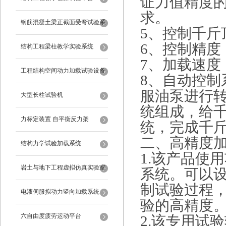
证力值精度
求。
钢筋混凝土梁正截面受弯试验系
5、控制千斤
6、控制精度：
统
结构工程梁柱教学实验系统
7、加载速度：0
工程结构空间动力加载试验设备
8、自动控
服油泵进行
反力框架
大型长柱试验机
统组成，给
力标定装置 自平衡反力架
统，完成千
二、高精度
结构力学试验加载系统
1.该产品使用
岩土与地下工程虚拟仿真实验室
系统。可以
制试验过程
电液伺服拟动力竖向加载系统
验的高精度
六自由度疲劳运动平台
2.该专用试验