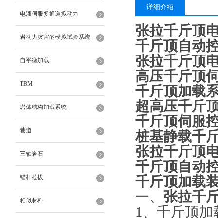
详细介绍
电液伺服多通道拟动力
张拉千斤顶
岩动力灾害的模拟试验系统
千斤顶自动
张拉千斤顶
自平衡加载
高压千斤顶
TBM
千斤顶加载
超高压千斤顶
岩体结构加载系统
千斤顶伺服
巷道
桩基静载千
张拉千斤顶
三轴岩石
千斤顶自动
锚杆拉拔
千斤顶加载
一、
张拉千
相似材料
1、千斤顶加载