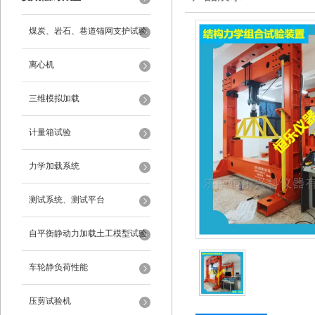
煤炭、岩石、巷道锚网支护试验
离心机
三维模拟加载
计量箱试验
力学加载系统
测试系统、测试平台
自平衡静动力加载土工模型试验
系统
车轮静负荷性能
压剪试验机