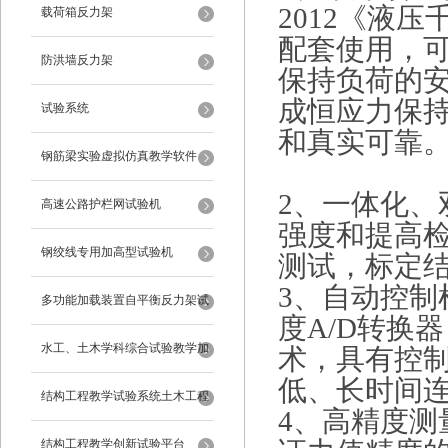
2012《液
载荷箱反力架
配套使用，
防洪墙反力架
保持负荷的
成恒应力保
试验系统
和真实可靠
钢筋梁实验虚拟仿真教学软件
2、一体化
高速公路护栏网试验机
强度和提高
钢绞线专用加高型试验机
测试，标定
3、自动控制
多功能加载装置自平衡反力架试
度A/D转换器
验系统
水工、土木学科综合试验教学加
术，具有控
低、长时间
载系统
结构工程教学试验系统土木工程
4、高精度
试验设备
结构工程教学创新试验平台