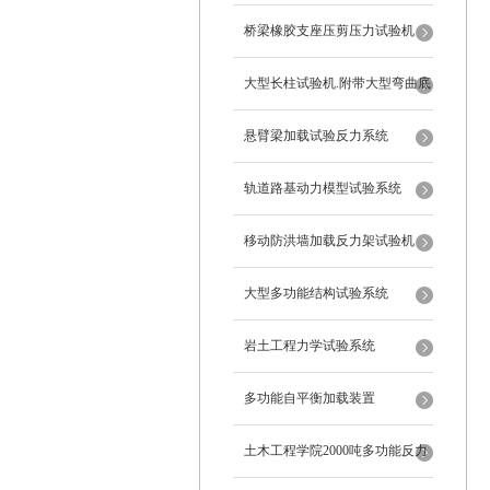
桥梁橡胶支座压剪压力试验机
大型长柱试验机.附带大型弯曲底
座
悬臂梁加载试验反力系统
轨道路基动力模型试验系统
移动防洪墙加载反力架试验机
大型多功能结构试验系统
岩土工程力学试验系统
多功能自平衡加载装置
土木工程学院2000吨多功能反力