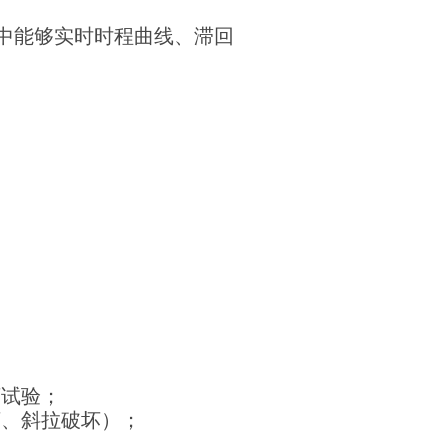
中能够实时时程曲线、滞回
坏试验；
坏、斜拉破坏）；