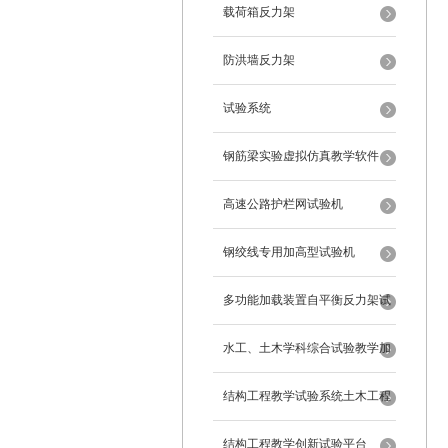
载荷箱反力架
防洪墙反力架
试验系统
钢筋梁实验虚拟仿真教学软件
高速公路护栏网试验机
钢绞线专用加高型试验机
多功能加载装置自平衡反力架试
验系统
水工、土木学科综合试验教学加
载系统
结构工程教学试验系统土木工程
试验设备
结构工程教学创新试验平台