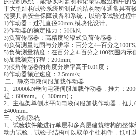
的控制系统，能够实时监测和记录试验过程中的
于大型结构试验系统所测试的结构物体通常具有
需要具备安全保障设备和系统，以确保试验过程
1)作动器：过孔直径60mm,模块化设计。
2)作动器的额定推力：500kN;
3)负荷传感器：高精度轮辐式负荷传感器；
4)负荷测量范围与分辨率：百分之4--百分之100FS
5)负荷测量精度：在百分之4-百分之100范围内示值
6)加载额定行程：200mm;
7)倾角传感器的角度分辨率高于0.01度；
8)作动器额定速度：2.5mm/s;
二、静态电液伺服加载作动器
1、20000kN垂向电液伺服加载作动器，推力：2000
程：600mm。 (±300mm)；
2、主框架单侧水平向电液伺服加载作动器，推力600
±400mm。
三、控制系统
1、试验软件能进行单层和多高层建筑结构的整体
动力试验，试验子结构可以取单个柱构件，也可