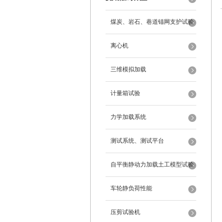
煤炭、岩石、巷道锚网支护试验
离心机
三维模拟加载
计量箱试验
力学加载系统
测试系统、测试平台
自平衡静动力加载土工模型试验
系统
车轮静负荷性能
压剪试验机