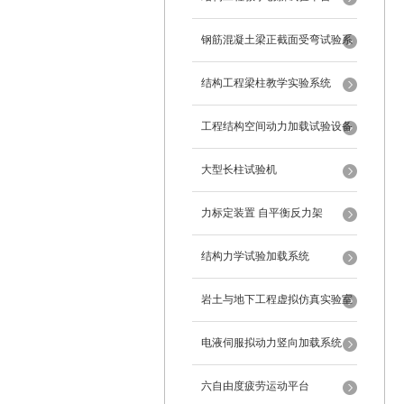
钢筋混凝土梁正截面受弯试验系
统
结构工程梁柱教学实验系统
工程结构空间动力加载试验设备
反力框架
大型长柱试验机
力标定装置 自平衡反力架
结构力学试验加载系统
岩土与地下工程虚拟仿真实验室
电液伺服拟动力竖向加载系统
六自由度疲劳运动平台