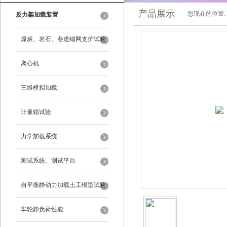
产品展示
您现在的位置:
反力架加载装置
煤炭、岩石、巷道锚网支护试验
离心机
三维模拟加载
计量箱试验
力学加载系统
测试系统、测试平台
自平衡静动力加载土工模型试验
系统
车轮静负荷性能