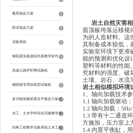
载荷箱反力架
岩土自然灾害相
防洪墙反力架
面顶板垮落运移规
为的人造材料。这
试验系统
其制备成本较低，
实验室环境下更准
钢筋梁实验虚拟仿真教学软件
能的预测和优化设
塑料等材料的性能
高速公路护栏网试验机
究材料的强度、破
土壤、岩石、水流
钢绞线专用加高型试验机
岩土相似模拟
环境
1、轴向加载技术
多功能加载装置自平衡反力架试
1.1 轴向加载驱
1.2 轴向加载：5Hz/
验系统
水工、土木学科综合试验教学加
1.3 带有十二通
方施加，压力室上
载系统
结构工程教学试验系统土木工程
1.4 内置平衡缸