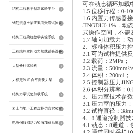
可在动态循环加载
试验设备
结构工程教学创新试验平台
1.5 位移行程：0-
1.6 内置力传感器
钢筋混凝土梁正截面受弯试验系
JINGDU0.1%
式操作空间，不需要
统
结构工程梁柱教学实验系统
1.7 轴向加载力：
2、标准体积压力
工程结构空间动力加载试验设备
2.1 可为试样提
2.2 载荷：2MPa；
反力框架
大型长柱试验机
2.3 流量：500mm³/
2.4 体积：200ml；
力标定装置 自平衡反力架
2.5 控制器压力JIN
2.6 体积分辨率：0.
结构力学试验加载系统
3、压力室技术参
3.1 压力室的压力：
岩土与地下工程虚拟仿真实验室
3.2 试样直径：38
4、8 通道控制器
电液伺服拟动力竖向加载系统
4.1 动态：8通
4.2 通道同时采样10