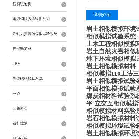
压剪试验机
详细介绍
电液伺服多通道拟动力
岩土相似模拟
环境
岩动力灾害的模拟试验系统
相似模拟试验系统-
土木工程相似模拟
自平衡加载
岩土自然灾害相似
地下环境相似模拟
TBM
岩土相似模拟材料
相似模拟
1
10工法
岩体结构加载系统
岩土相似模拟试验
平面相似模拟试验
巷道
煤炭相材料
试验系
平-立交互相似模
三轴岩石
相似模拟材料实验
岩石相似模拟材料
锚杆拉拔
相似模拟
环境
试验
岩土相似模拟
环境
相似材料