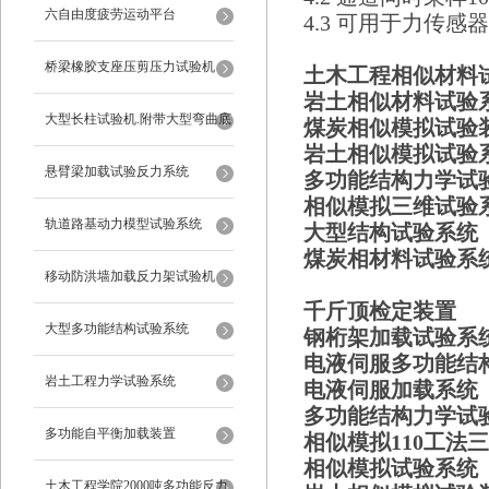
六自由度疲劳运动平台
4.3 可用于力传
桥梁橡胶支座压剪压力试验机
土木工程相似材料
岩土相似材料试验
大型长柱试验机.附带大型弯曲底
煤炭相似模拟
试验
岩土相似模拟
试验
座
悬臂梁加载试验反力系统
多功能结构力学
相似模拟
三维试验
轨道路基动力模型试验系统
大型结构试验系统
煤炭相材料
试验系
移动防洪墙加载反力架试验机
千斤顶检定装
大型多功能结构试验系统
钢桁架加载试验系
电液伺服多功能结
岩土工程力学试验系统
电液伺服加载系统
多功能结构力学
多功能自平衡加载装置
相似模拟
1
10工法
相似模拟试验系统
土木工程学院2000吨多功能反力