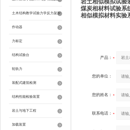
岩土相似模拟试验
煤炭相材料
试验系
架
土木结构教学试验力学反力架加
相似模拟材料实验
载装置
作动器
力标定
结构试验台
产品：
轮轨力
您的单位：
装配式建筑检测
您的姓名：
结构性能检验装置
岩土与地下工程
联系电话：
加载装置