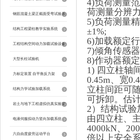
4)负荷测量范
荷测量分辨力：
钢筋混凝土梁正截面受弯试验系
5)负荷测量
统
±1%;
结构工程梁柱教学实验系统
6)加载额定行
工程结构空间动力加载试验设备
7)倾角传感
8)作动器额定速
反力框架
大型长柱试验机
1) 四立柱轴间
力标定装置 自平衡反力架
0.45m、宽0
立柱间距可
结构力学试验加载系统
可拆卸。估计
岩土与地下工程虚拟仿真实验室
2）结构试
由四立柱、
电液伺服拟动力竖向加载系统
4000kN、2
六自由度疲劳运动平台
倍以上安全