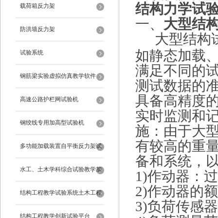
结构力学试
载荷箱反力架
一、
大型结
防洪墙反力架
大型结构
如静态加载
试验系统
满足不同的
钢筋梁实验虚拟仿真教学软件
测试数据的
具备高精度
高速公路护栏网试验机
实时监测和
钢绞线专用加高型试验机
施：由于大
有较高的重
多功能加载装置自平衡反力架试
备和系统，
验系统
水工、土木学科综合试验教学加
1)作动器：
2)作动器的额
载系统
结构工程教学试验系统土木工程
3)负荷传感
试验设备
结构工程教学创新试验平台