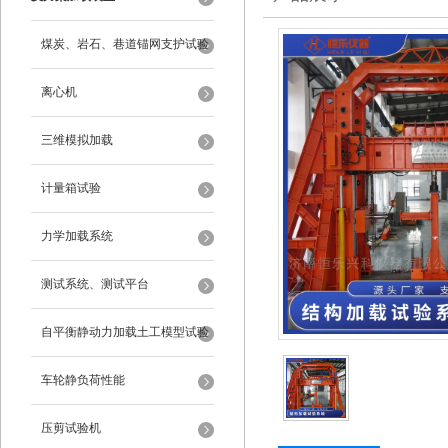
煤炭、岩石、巷道锚网支护试验
离心机
三维模拟加载
计量箱试验
力学加载系统
测试系统、测试平台
自平衡静动力加载土工模型试验
系统
车轮静负荷性能
压剪试验机