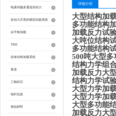
详细介绍
电液伺服多通道拟动力
大型结构加
岩动力灾害的模拟试验系统
多功能结构
加载反力
试
自平衡加载
大吨位结构
TBM
多
功能结构
500吨大型
岩体结构加载系统
结构力学组
巷道
加载反力大
结构力学试
三轴岩石
大型力学加
锚杆拉拔
大型力学加
大型多功能
相似材料
加载反力大