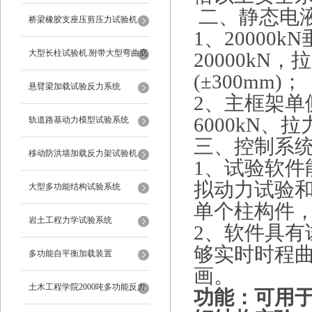
二、静态电
桥梁橡胶支座压剪压力试验机
1、2000
大型长柱试验机.附带大型弯曲底
20000kN，
(±300mm)；
座
悬臂梁加载试验反力系统
2、主框架
6000kN、拉
轨道路基动力模型试验系统
三、控制系
移动防洪墙加载反力架试验机
1、试验软
拟动力试验
大型多功能结构试验系统
单个柱构件
岩土工程力学试验系统
2、软件具
够实时时程
多功能自平衡加载装置
画。
土木工程学院2000吨多功能反力
功能：可用