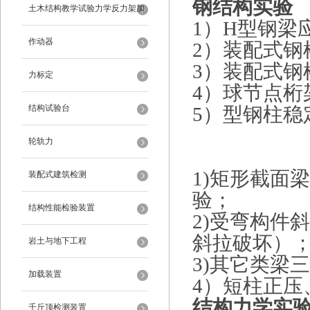
钢结构实验
架
土木结构教学试验力学反力架加
1）H型钢梁
载装置
作动器
2）装配式钢
3）装配式钢
力标定
4）球节点桁
结构试验台
5）型钢柱稳
轮轨力
1)矩形截面
装配式建筑检测
验；
结构性能检验装置
2)受弯构件
斜拉破坏）
岩土与地下工程
3)其它类梁
加载装置
4）短柱正压
结构力学实
千斤顶检测装置