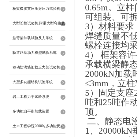
0.65m。
桥梁橡胶支座压剪压力试验机
可组装、可拆
大型长柱试验机.附带大型弯曲底
3）材料要求
焊缝质量不
座
悬臂梁加载试验反力系统
螺栓连接均采
4） 框架容
轨道路基动力模型试验系统
承载横梁静态
移动防洪墙加载反力架试验机
2000kN
≤3mm，立柱
大型多功能结构试验系统
5）固定支座2
岩土工程力学试验系统
吨和25吨作动
顶。
多功能自平衡加载装置
二、静态电
土木工程学院2000吨多功能反力
1、2000