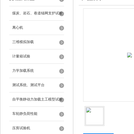
煤炭、岩石、巷道锚网支护试验
离心机
三维模拟加载
计量箱试验
力学加载系统
测试系统、测试平台
自平衡静动力加载土工模型试验
系统
车轮静负荷性能
压剪试验机