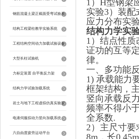
1）H型钢梁
实验3）装配
钢筋混凝土梁正截面受弯试验系
应力分布实验
统
结构力学实
结构工程梁柱教学实验系统
1）结点性质
工程结构空间动力加载试验设备
证功的互等定
律。
反力框架
大型长柱试验机
一、多功能
力标定装置 自平衡反力架
1) 承载能
框架结构，
结构力学试验加载系统
竖向承载反力 
岩土与地下工程虚拟仿真实验室
频率不得小于1
全系数.
电液伺服拟动力竖向加载系统
2）主尺寸要求
六自由度疲劳运动平台
8m，长0.45