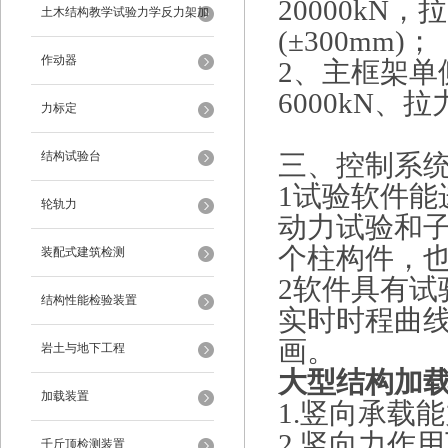
20000kN，
架
土木结构教学试验力学反力架加
(±300mm)；
载装置
作动器
2、主框架
6000kN、拉
力标定
结构试验台
三、控制系
1试验软件
轮轨力
动力试验和
个柱构件，
装配式建筑检测
2软件具有
结构性能检验装置
实时时程曲
画。
岩土与地下工程
大型结构加
加载装置
1.竖向承载能力
2.竖向力作
千斤顶检测装置