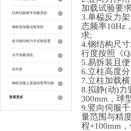
加载试验要求
结构试验教学加载系统
3.单榀反力
态频率10H
钢桁架加载试验系统
求;
多功能结构力学试验装置
4.钢结构尺
行度按照《Q/
水平加载系统
5.易拆装且
6.立柱高度分
反向架
7.立柱加载
钢筋混凝土梁虚拟受弯试验
8.拟静(动
300mm，球
查看更多
9.竖向伺服千
量范围与精度:
程+100mm