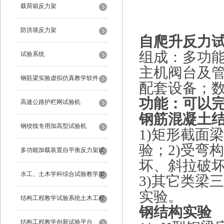
载荷箱反力架
防洪墙反力架
自爬升反力
组成：多功
试验系统
主机阀台及
钢筋梁实验虚拟仿真教学软件
配套设备；
功能：可以
高速公路护栏网试验机
钢筋混凝土
钢绞线专用加高型试验机
1)矩形截面
验；2)受弯
多功能加载装置自平衡反力架试
坏、斜拉破
验系统
水工、土木学科综合试验教学加
3)其它类梁
实验。
载系统
结构工程教学试验系统土木工程
钢结构实验
试验设备
结构工程教学创新试验平台