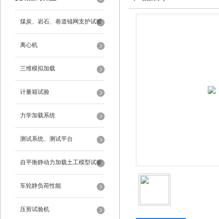
煤炭、岩石、巷道锚网支护试验
离心机
三维模拟加载
计量箱试验
力学加载系统
测试系统、测试平台
自平衡静动力加载土工模型试验
系统
车轮静负荷性能
压剪试验机