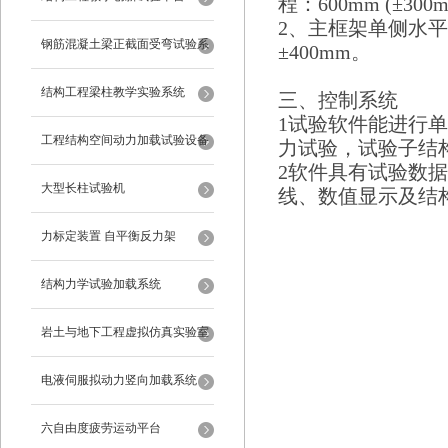
程：600mm (±30
2、主框架单侧水平向
钢筋混凝土梁正截面受弯试验系
±400mm。
统
结构工程梁柱教学实验系统
三、控制系统
1试验软件能进行
工程结构空间动力加载试验设备
力试验，试验子结
2软件具有试验数
反力框架
大型长柱试验机
线、数值显示及结
力标定装置 自平衡反力架
结构力学试验加载系统
岩土与地下工程虚拟仿真实验室
电液伺服拟动力竖向加载系统
六自由度疲劳运动平台