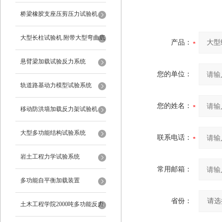
桥梁橡胶支座压剪压力试验机
大型长柱试验机.附带大型弯曲底
产品：
座
悬臂梁加载试验反力系统
您的单位：
轨道路基动力模型试验系统
您的姓名：
移动防洪墙加载反力架试验机
大型多功能结构试验系统
联系电话：
岩土工程力学试验系统
常用邮箱：
多功能自平衡加载装置
省份：
土木工程学院2000吨多功能反力