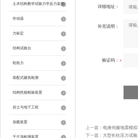
架
土木结构教学试验力学反力架加
详细地址：
载装置
作动器
补充说明：
力标定
结构试验台
验证码：
轮轨力
装配式建筑检测
结构性能检验装置
岩土与地下工程
加载装置
上一篇：
电液伺服地震模拟
下一篇：
大型长柱压力试验
千斤顶检测装置