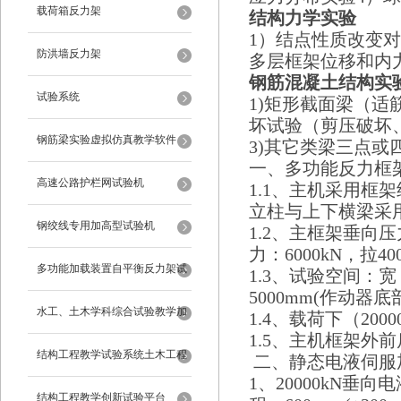
载荷箱反力架
结构力学实验
1）结点性质改变对
防洪墙反力架
多层框架位移和内
钢筋混凝土结构实
试验系统
1)矩形截面梁（适
坏试验（剪压破坏
钢筋梁实验虚拟仿真教学软件
3)其它类梁三点或
一、多功能反力框
高速公路护栏网试验机
1.1、主机采用
立柱与上下横梁采
钢绞线专用加高型试验机
1.2、主框架垂向压
力：6000kN，拉40
多功能加载装置自平衡反力架试
1.3、试验空间：宽
5000mm(作动器底
验系统
水工、土木学科综合试验教学加
1.4、载荷下（200
1.5、主机框架外
载系统
结构工程教学试验系统土木工程
二、静态电液伺服
1、20000kN垂向
试验设备
结构工程教学创新试验平台