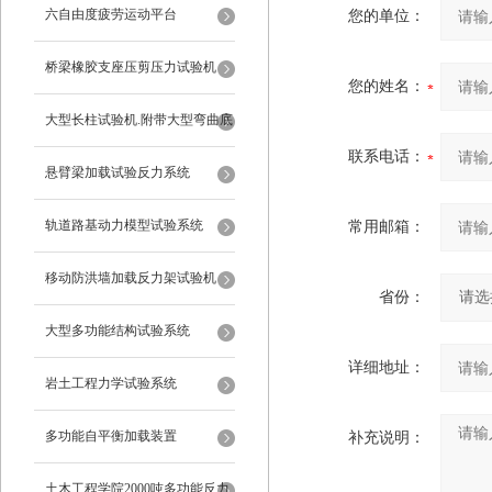
六自由度疲劳运动平台
您的单位：
桥梁橡胶支座压剪压力试验机
您的姓名：
大型长柱试验机.附带大型弯曲底
联系电话：
座
悬臂梁加载试验反力系统
轨道路基动力模型试验系统
常用邮箱：
移动防洪墙加载反力架试验机
省份：
大型多功能结构试验系统
详细地址：
岩土工程力学试验系统
多功能自平衡加载装置
补充说明：
土木工程学院2000吨多功能反力