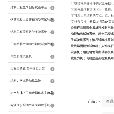
(6)螺栓等关键部件的安全系数2
试验设备
结构工程教学创新试验平台
(7)部件主体材质Q355B；杠销
(8)可对大型结构的节点、梁、
钢筋混凝土梁正截面受弯试验系
(9)外形尺寸：长12m×宽7m×高1
公司产品涵盖金属材料检测与非
统
结构工程梁柱教学实验系统
功能结构试验系统、岩土工程试
子试验机系列；液压试验机系列
工程结构空间动力加载试验设备
绞线锚固松弛试验机；人造板石
试验机；钢筋钢管弯曲试验机系
反力框架
大型长柱试验机
载压力机；飞机起落架检测系列
力标定装置 自平衡反力架
结构力学试验加载系统
岩土与地下工程虚拟仿真实验室
产品：
电液伺服拟动力竖向加载系统