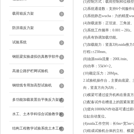
(1)控制方式：载荷控制和位移
(2)系统通道数：支持6个伺服
载荷箱反力架
(3)系统静态wucha：力的精度w
(4)加载波形：正弦波、三角波
防洪墙反力架
(5)系统工作频率：0.001～2Hz。
(6)具有协调加载功能。
试验系统
(7)加载能力：竖直Z向zuida推力1
行程≥±250mm。
钢筋梁实验虚拟仿真教学软件
(8)油源zuida流量：200L/min。
(9)功率：55kW×2。
高速公路护栏网试验机
(10)额定压力：28Mpa。
2.试验机操作台，主要由底梁
钢绞线专用加高型试验机
向，竖直方向为Z向，
(1)横梁可通过提升机构在垂直方
多功能加载装置自平衡反力架试
(2)配备试件在槽道上的固紧装
(3)竖向10000kN作动器
验系统
水工、土木学科综合试验教学加
位缸自动复位。
(4)zuida工作空间：长6m×宽5m
载系统
结构工程教学试验系统土木工程
(5)组成试验机台体的立柱、横梁等