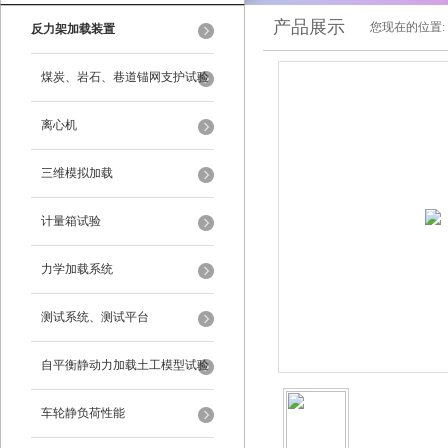
产品展示
您现在的位置:
反力架加载装置
煤炭、岩石、巷道锚网支护试验
离心机
三维模拟加载
计量箱试验
力学加载系统
测试系统、测试平台
自平衡静动力加载土工模型试验
系统
车轮静负荷性能