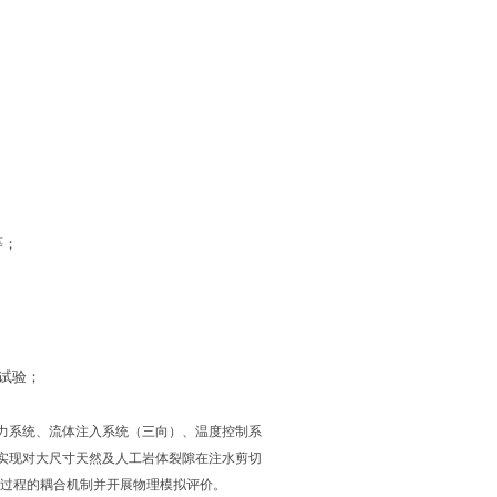
等；
试验；
力系统、流体注入系统（三向）、温度控制系
实现对大尺寸天然及人工岩体裂隙在注水剪切
热过程的耦合机制并开展物理模拟评价。