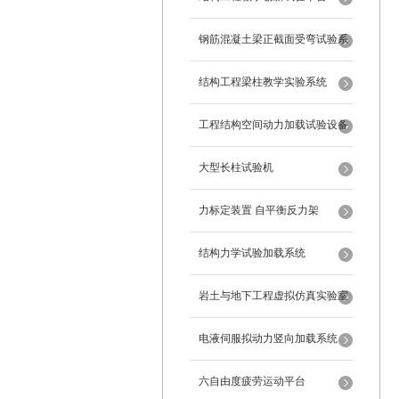
钢筋混凝土梁正截面受弯试验系
统
结构工程梁柱教学实验系统
工程结构空间动力加载试验设备
反力框架
大型长柱试验机
力标定装置 自平衡反力架
结构力学试验加载系统
岩土与地下工程虚拟仿真实验室
电液伺服拟动力竖向加载系统
六自由度疲劳运动平台