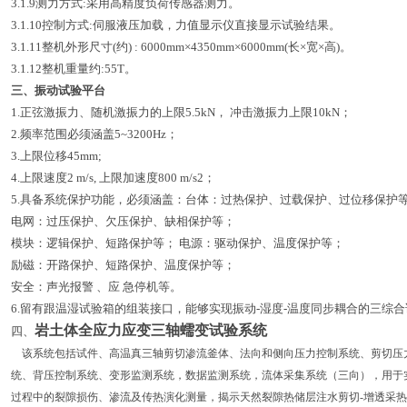
3.1.9测力方式:采用高精度负荷传感器测力。
3.1.10控制方式:伺服液压加载，力值显示仪直接显示试验结果。
3.1.11整机外形尺寸(约) : 6000mm×4350mm×6000mm(长×宽×高)。
3.1.12整机重量约:55T。
三、振动试验平台
1.正弦激振力、随机激振力的上限5.5kN， 冲击激振力上限10kN；
2.频率范围必须涵盖5~3200Hz；
3.上限位移45mm;
4.上限速度2 m/s, 上限加速度800 m/s2；
5.具备系统保护功能，必须涵盖：台体：过热保护、过载保护、过位移保护
电网：过压保护、欠压保护、缺相保护等；
模块：逻辑保护、短路保护等； 电源：驱动保护、温度保护等；
励磁：开路保护、短路保护、温度保护等；
安全：声光报警 、应 急停机等。
6.留有跟温湿试验箱的组装接口，能够实现振动-湿度-温
度同步耦合的三综合
岩土体全应力应变三轴蠕变试验系统
四、
该系统包括试件、高温真三轴剪切渗流釜体、法向和侧向压力控制系统、剪切压
统、背压控制系统、变形监测系统，数据监测系统，流体采集系统（三向），用于
过程中的裂隙损伤、渗流及传热演化测量，揭示天然裂隙热储层注水剪切‑增透采