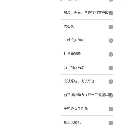
煤炭、岩石、巷道锚网支护试验
离心机
三维模拟加载
计量箱试验
力学加载系统
测试系统、测试平台
自平衡静动力加载土工模型试验
系统
车轮静负荷性能
压剪试验机