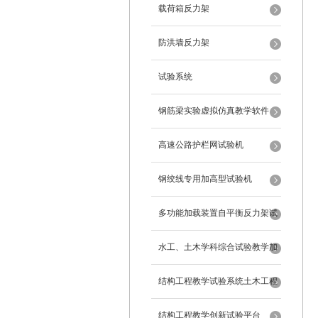
载荷箱反力架
防洪墙反力架
试验系统
钢筋梁实验虚拟仿真教学软件
高速公路护栏网试验机
钢绞线专用加高型试验机
多功能加载装置自平衡反力架试
验系统
水工、土木学科综合试验教学加
载系统
结构工程教学试验系统土木工程
试验设备
结构工程教学创新试验平台