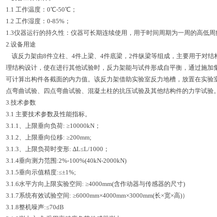
1.1 工作温度：0℃-50℃；
1.2 工作湿度：0-85%；
1.3仪器运行的持久性：仪器可长期连续使用，用于时间周期为一周的高低周
2.设备用途
该反力架由8件立柱、4件上梁、4件底梁，2件纵梁等组成，主要用于对结
理结构设计，使在进行其他试验时，反力架能与试件形成自平衡，通过施加
可计算出构件各截面的内力值。该反力架借助实验室反力地槽，放置在实验
点弯曲试验、四点弯曲试验、混凝土柱的抗压试验及其他结构件的力学试验
3.技术参数
3.1 主要技术参数及性能指标。
3.1.1、上限垂向负荷: ≥10000kN；
3.1.2、上限垂向位移: ≥200mm;
3.1.3、上限负荷时变形: ∆L≤L/1000；
3.1.4垂向测力范围:2%-100%(40kN-2000kN)
3.1.5垂向示值精度:≤±1%;
3.1.6水平方向上限实验空间: ≥4000mm(含作动器与传感器的尺寸)
3.1.7系统有效试验空间: ≥6000mm×4000mm×3000mm(长×宽×高)）
3.1.8整机噪声:≤70dB