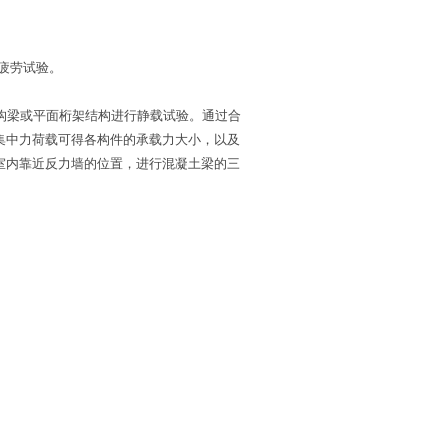
疲劳试验。
构梁或平面桁架结构进行静载试验。通过合
集中力荷载可得各构件的承载力大小，以及
室内靠近反力墙的位置，进行混凝土梁的三
。