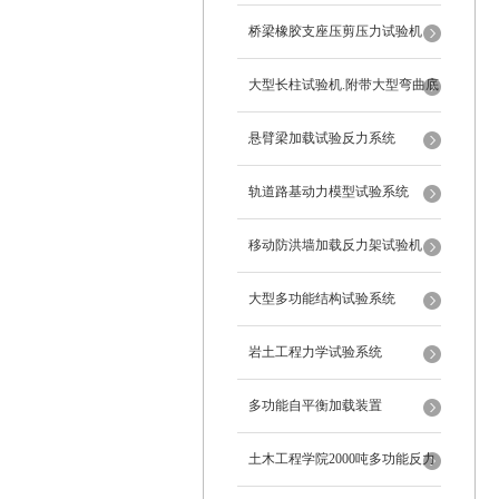
桥梁橡胶支座压剪压力试验机
大型长柱试验机.附带大型弯曲底
座
悬臂梁加载试验反力系统
轨道路基动力模型试验系统
移动防洪墙加载反力架试验机
大型多功能结构试验系统
岩土工程力学试验系统
多功能自平衡加载装置
土木工程学院2000吨多功能反力