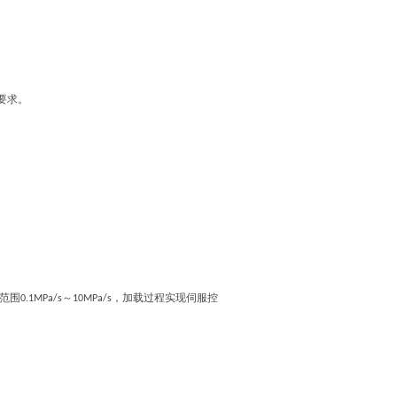
要求。
范围
～
，加载过程实现伺服控
0.1MPa/s
10MPa/s