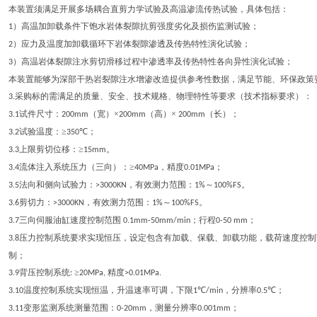
本装置须满足开展多场耦合直剪力学试验及高温渗流传热试验，具体包括：
）高温加卸载条件下饱水岩体裂隙抗剪强度劣化及损伤监测试验；
1
）应力及温度加卸载循环下岩体裂隙渗透及传热特性演化试验；
2
）高温岩体裂隙注水剪切滑移过程中渗透率及传热特性各向异性演化试验；
3
本装置能够为深部干热岩裂隙注水增渗改造提供参考性数据，满足节能、环保政策
采购标的需满足的质量、安全、技术规格、物理特性等要求（技术指标要求）：
3.
试件尺寸：
（宽）×
（高）×
（长）；
3.1
200mm
200mm
200mm
试验温度：≥
℃；
3.2
350
剪切位移：≥
。
3.3上限
15mm
流体注入系统压力（三向）：≥
，精度
；
3.4
40MPa
0.01MPa
法向和侧向试验力：
，有效测力范围：
～
3.5
>3000KN
1%
100%FS。
剪切力：
，有效测力范围：
～
3.6
>3000KN
1%
100%FS。
三向伺服油缸速度控制范围
；行程
；
3.7
0.1mm-50mm/min
0-50 mm
压力控制系统要求实现恒压，设定包含有加载、保载、卸载功能，载荷速度控制
3.8
制；
背压控制系统
≥
精度
3.9
:
20MPa,
>0.01MPa.
温度控制系统实现恒温，升温速率可调，下限
℃
，分辨率
℃；
3.10
1
/min
0.5
变形监测系统测量范围：
，测量分辨率
；
3.11
0-20mm
0.001mm