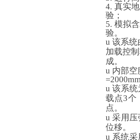
4. 真
验；
5. 模
验。
u
该系统
加载控制
成。
u
内部空
=2000m
u
该系统
载点3个
点。
u
采用压
位移。
u
系统采