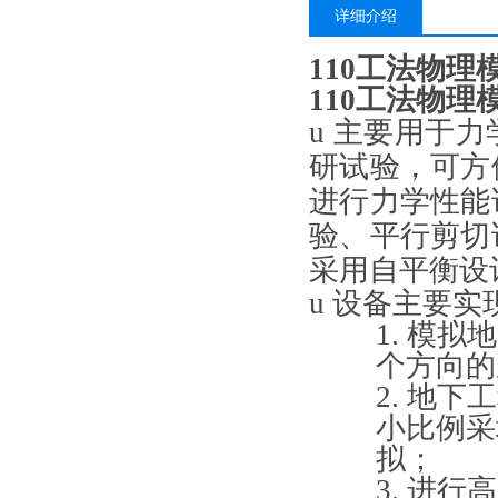
详细介绍
110工法物理
110工法物理
u
主要用于力
研试验，可方
进行力学性能
验、平行剪切
采用自平衡设
u
设备主要实
1. 模
个方向的
2. 地
小比例采
拟；
3. 进