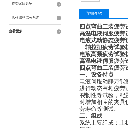
验机
疲劳试验系统
详细介绍
长柱结构试验系统
四点弯曲工装疲劳
查看更多
高温电液伺服疲劳
电液式动静态疲劳
三轴拉扭疲劳试验
电液高频疲劳试验
高温电液伺服疲劳
四点弯曲工装疲劳
一、设备特点
电液伺服动静万能
进行动态高频疲劳
裂韧性等试验，配
时增加相应的夹具
劳寿命等测试。
二、组成
系统主要组成：主