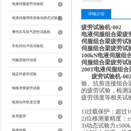
电液伺服疲劳试验机
详细介绍
电液伺服弹性垫板动静态试验系
疲劳试验机-002
统
摩托车车轮气密性试验机
电液伺服组合梁疲劳试
伺服组合梁疲劳试验
车轮径向冲击试验机
伺服组合梁疲劳试
100kN电液伺服
伺服直线作动器
伺服组合梁疲劳试
200T电液伺服组
稳定杆疲劳试验
疲劳试验机-00
验、抗剪连接组合
钢板弹簧疲劳试验
的疲劳试验，检测
疲劳强度等相关试
铁路扣件轨道交通
1)过载保护：超过
医用疲劳
2)位移测量精度：±0
3)动态试验力±500
电液伺服