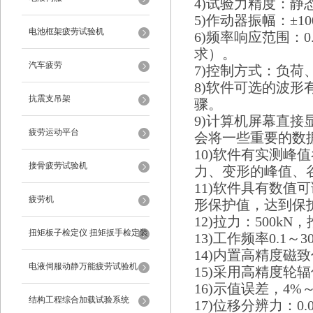
4)试验力精度：静态
5)作动器振幅：±10
电池框架疲劳试验机
6)频率响应范围：
求）。
汽车疲劳
7)控制方式：负荷
8)软件可选的波
抗震支吊架
骤。
9)计算机屏幕直
疲劳运动平台
会将一些重要的数
10)软件有实测
接骨疲劳试验机
力、变形的峰值、
11)软件具有数
疲劳机
形保护值，达到保
12)拉力：500k
扭矩板子检定仪 扭矩扳手检定装
13)工作频率0.1～3
14)内置高精度磁
置
电液伺服动静万能疲劳试验机
15)采用高精度轮
16)示值误差，4%
结构工程综合加载试验系统
17)位移分辨力：0.