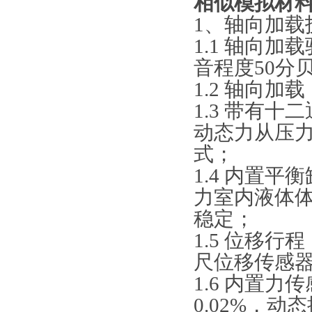
相似模拟材
1、轴向加载
1.1 轴向
音程度50分
1.2 轴向加载
1.3 带有
动态力从压
式；
1.4 内置
力室内液体
稳定；
1.5 位移行程
尺位移传感
1.6 内置力
0.02%，动