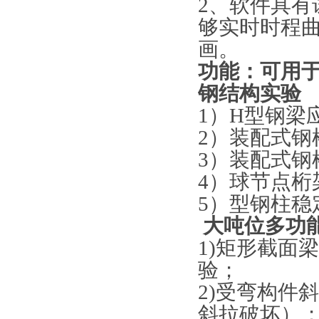
2、软件具
够实时时程
画。
功能：可用
钢结构实验
1）H型钢梁
2）装配式钢
3）装配式钢
4）球节点桁
5）型钢柱稳
大吨位多功
1)矩形截面
验；
2)受弯构件
斜拉破坏）