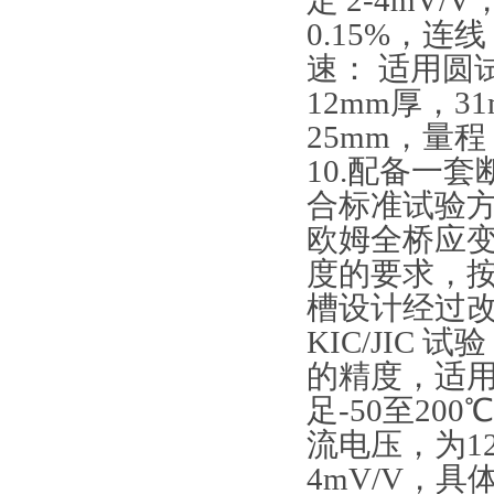
定 2-4m
0.15%，连
速： 适用圆
12mm厚，3
25mm，量程
10.配备一
合标准试验方
欧姆全桥应变
度的要求，按照
槽设计经过改
KIC/JI
的精度，适用
足-50至20
流电压，为1
4mV/V，