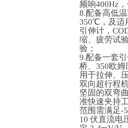
频响400Hz
8.配备高低
350℃，及
引伸计，CO
缩、疲劳试验
验；
9.配备一套
桥、350欧
用于拉伸、压
双向超行程机
坚固的双弯曲
准快速夹持
范围需满足-5
10 伏直流电