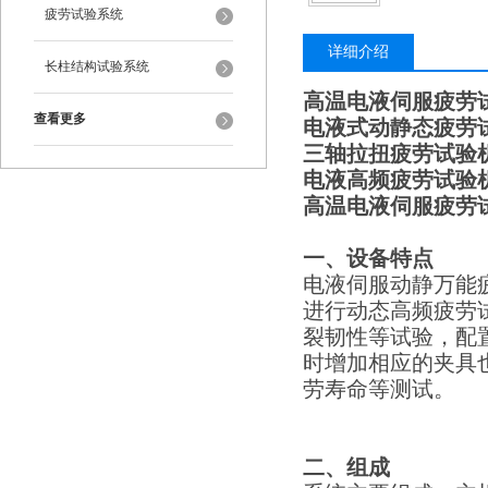
验机
疲劳试验系统
详细介绍
长柱结构试验系统
高温电液伺服疲劳
查看更多
电液式动静态疲劳
三轴拉扭疲劳试验
电液高频疲劳试验
高温电液伺服疲劳
一、设备特点
电液伺服动静万能
进行动态高频疲劳
裂韧性等试验，配
时增加相应的夹具
劳寿命等测试。
二、组成