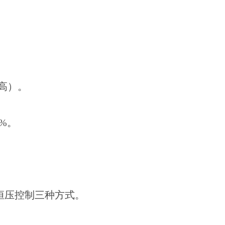
宽x高）。
5%。
恒压控制三种方式。