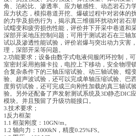
角、泊松比、渗透率、应力敏感性、动态岩石力
应力状态，模拟巷道开挖、爆破过程中对岩体的
的力学及损伤行为，揭示真三维循环扰动对岩石
试蠕变和疲劳损伤性能，评价井下开采中巷道和
深部开采地压控制问题；可用于测试岩石在三轴加
试以及渗透性能试验，评价岩爆与突出动力灾害
理，深部开采等问题。
2.功能要求；设备由数字式电液伺服闭环控制，
室密封采用抱箍卡拉，电控上下移动，安全物理
合复杂条件下的三轴压缩试验、动三轴试验、蠕
验、超声波试验，还可以完成单轴压缩试验、巴
度剪切试验，还可完成三向刚性加载的真三轴试验
验。另外还配备了声发射测试系统及3D静态DIC
模块。并且预留了升级功能接口。
3.技术要求；
1反力框架
1.1 框架刚度：10GN/m。
1.2 轴向力：1000kN，精度0.25%FS。