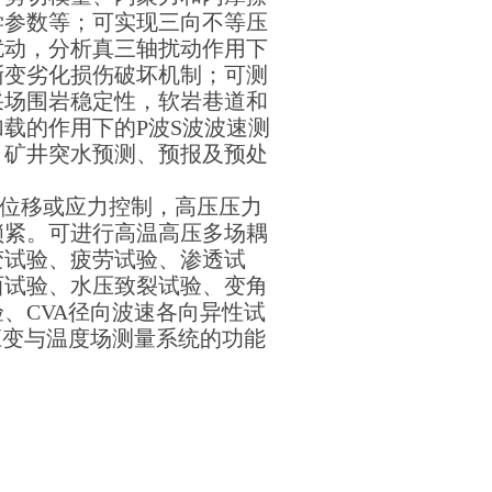
学参数等；可实现三向不等压
扰动，分析真三轴扰动作用下
渐变劣化损伤破坏机制；可测
采场围岩稳定性，软岩巷道和
载的作用下的P波S波波速测
，矿井突水预测、预报及预处
可位移或应力控制，高压压力
锁紧。可进行高温高压多场耦
变试验、疲劳试验、渗透试
西试验、水压致裂试验、变角
、CVA径向波速各向异性试
应变与温度场测量系统的功能