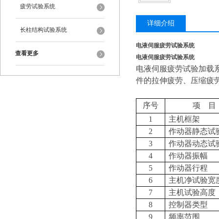
验机
疲劳试验系统
详细介绍
长柱结构试验系统
电液伺服疲劳试验系统
查看更多
电液伺服疲劳试验系统
电液伺服疲劳试验加载
件的拉伸疲劳、压缩疲
序号
项
目
1
主机框架
2
作动器静态试
3
作动器动态试
4
作动器振幅
5
作动器行程
6
主机净试验宽
7
主机
试验
高度
8
控制器类型
9
频率范围