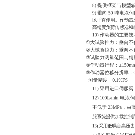
8)
提供框架与模型
9)
垂向
50
吨电液伺
以垂直使用。作动器
高精度负荷传感器和
10)
作动器的主要技
①
大试验推力：垂向不
②
大试验拉力：垂向不
③
试验力测量范围与精
④
作动器行程：
±150m
⑤
作动器位移分辨率：
测量精度：
0.1%FS
11)
采用进口伺服阀
12)
100L/min
电液
不低于
23MPa，
服系统提供加载控制
13)
采用低噪音高压齿