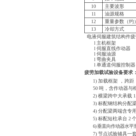
10
主要波形
11
油源
规格
12
重量参数（约
13
冷却方式
电液伺服建筑结构件疲
l
主机框架
l
伺服直线作动器
l
伺服油源
l
弯曲夹具
l
单通道伺服控制器
疲劳加载试验
设备
要求
1)
加载框架
，跨距
50
吨，含作动器与
2)
横梁跨中大承载
1
3)
标配钢结构分配
4)
分配梁两端含专
5)
标配短柱承台
2
6)
垂直向作动器水平
7)
节点试验辅具一