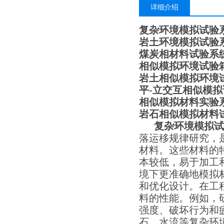
详细介绍
复杂环境
模拟
试验
岩土
环境
模拟
试验
煤炭相材料
试验系
相似模拟
环境
试验
岩土相似模拟
环境
平-立交互相似模
相似模拟材料实验
岩石相似模拟材料
复杂环境
模拟
试
落运移规律研究，
材料。这些材料的
本较低，易于加工
境下更准确地模拟
和优化设计。在工
料的性能。例如，
强度、破坏行为和
石、水流等复杂环