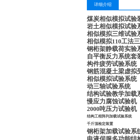
详细介绍
煤炭相似模拟
试验
岩土相似模拟
试验
相似模拟
三维试验
相似模拟
1
10工法
钢桁架静载荷实验
自平衡反力系统套
构件疲劳试验系统
钢筋混凝土梁虚拟
相似模拟试验系统
动三轴试验系统
结构试验教学加载
慢应力腐蚀试验
2000吨压力试验机
结构工程阵列加载试验系统
千斤顶检定装置
钢桁架加载试验系
电液伺服多功能结