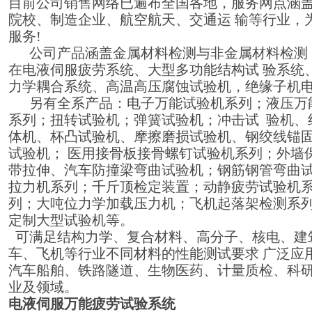
目前公司销售网络已遍布全国各地，服务网点涵盖
院校、制造企业、航空航天、交通运 输等行业，
服务!
公司产品涵盖金属材料检测与非金属材料检测
在电液伺服疲劳系统、大型多功能结构试 验系统
力学耦合系统、高温高压腐蚀试验机，绝缘子机
另有全系产品：电子万能试验机系列；液压万
系列；扭转试验机；弹簧试验机；冲击试 验机、
体机、杯凸试验机、摩擦磨损试验机、钢绞线锚
试验机； 医用接骨板接骨螺钉试验机系列；外墙
带拉伸、汽车防撞梁弯曲试验机；钢筋钢管弯曲试
拉力机系列；千斤顶检定装置；动静疲劳试验机
列；大吨位力学加载压力机；飞机起落架检测系
定制大型试验机等。
可满足结构力学、复合材料、高分子、核电、建
车、飞机等行业不同材料的性能测试要求 广泛应
汽车船舶、铁路隧道、生物医药、计量质检、科
业及领域。
电液伺服万能疲劳试验系统