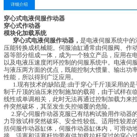
详细介绍
穿心式电液伺服作动器
穿心式作动器
模块化加载系统
穿心式电液伺服作动器
，
是电液伺服系统中的
压能转换成机械能。伺服油缸通常由伺服阀、作
器等部分组成一体，成为一个独立产品，应用在
以及电液压速度闭环控制的伺服系统中。电液伺
与液压两方面的优点，既能控制大惯量、输出功
性能，所以得到广泛应用。
1.
现有技术的缺陷是:由于穿心千斤顶采用的
制千斤顶的油压来控制施加的载荷，由于试样在
线性或单调相关，此时无法再通过控制加载力来
件突然破坏，其至发生失控倾覆的危险。
2.穿心伺服作动器克服已有结构试验用作动器
力导致试样突然破坏、安全性较低、适用性较差
括伺服作动器缸体，伺服作动器缸体内，可滑动
接，活塞和活塞杆均带有供加载拉杆穿过的穿心