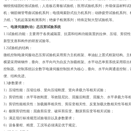
钢绞线锚固松弛试验机；人造板石膏板试验机；医用试验机系列；外墙保温材料试
机；钢筋钢管弯曲试验机系列；电缆绳索卧式拉力机系列；动静疲劳试验机系列、
力机；飞机起落架检测系列；绝缘子检测系列；特殊定制大型试验机等。
一、
电液伺服静(动）态压剪试验系统
1.1试验机功能：主要用于各类减隔震、抗震和结构功能装置的拉伸、压缩、剪切
新型支座和构件的研发试验等。
1.2试验机的结构：
微机控制电液伺服动态压剪试验机采用剪力主机框架、单油缸上置式框架结构。主
横梁采用铸钢件，垂向、水平向均为自反力加载框架。水平动态单剪系统采用双出
控制器。控制系统以全数字电液伺服控制技术为核心，垂向、水平向两通道控制，
便、结构先进。
1.3参数要求：
1）压缩性能：压缩位移、竖向压缩刚度、竖向承载力等相关试验；
2）剪切性能：水平等效刚度、等效阻尼比、屈服后刚度、屈服力、水平承载力等
3）剪切性能相关性：加载频率相关性、剪应变相关性、反复加载次数相关性等相
4）极限剪切性能：屈曲剪应变、破坏剪应变、翻滚剪应变等相关试验；
5）满足现行标准规范试验项目以及参数要求；
6）设备量程、精度、工况等必须满足优于规定。