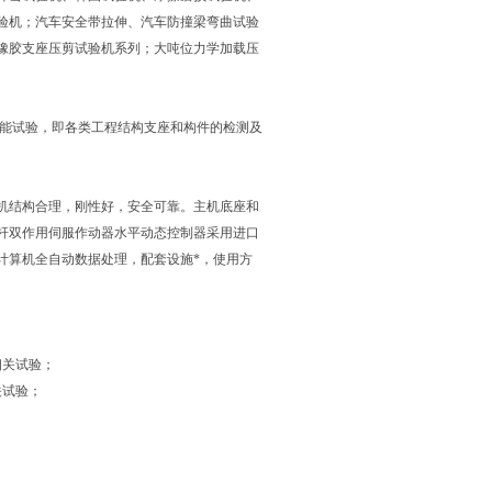
验机；汽车安全带拉伸、汽车防撞梁弯曲试验
橡胶支座压剪试验机系列；大吨位力学加载压
性能试验，即各类工程结构支座和构件的检测及
机结构合理，刚性好，安全可靠。主机底座和
杆双作用伺服作动器水平动态控制器采用进口
计算机全自动数据处理，配套设施*，使用方
相关试验；
关试验；