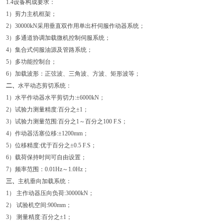
1.4设备构成要求：
1）剪力主机框架；
2）30000kN采用垂直双作用单出杆伺服作动器系统；
3）多通道协调加载微机控制伺服系统；
4）集合式伺服油源及管路系统；
5）多功能控制台；
6）加载波形：正弦波、三角波、方波、矩形波等；
二、
水平动态剪切系统：
1）水平作动器水平剪切力:±6000kN；
2）试验力测量精度:百分之±1；
3）试验力测量范围:百分之1～百分之100 F.S；
4）作动器活塞位移:±1200mm；
5）位移精度:优于百分之±0.5 F.S；
6）载荷保持时间可自由设置；
7）频率范围：0.01Hz～1.0Hz；
三、
主机垂向加载系统：
1） 主作动器压向负荷:30000kN；
2） 试验机空间:900mm；
3） 测量精度:百分之±1；